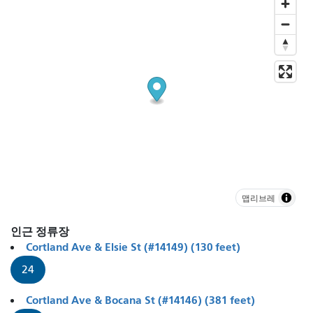
맵리브레
인근 정류장
Cortland Ave & Elsie St (#14149) (130 feet)
24
Cortland Ave & Bocana St (#14146) (381 feet)