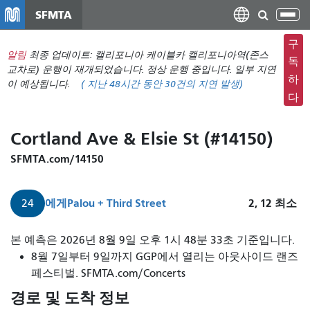
주
SFMTA
탐
요
색
컨
구
메
알림
최종 업데이트: 캘리포니아 케이블카 캘리포니아역(존스
텐
독
뉴
교차로) 운행이 재개되었습니다. 정상 운행 중입니다. 일부 지연
츠
하
이 예상됩니다.
(
지난 48시간 동안
30건의 지연 발생)
전
로
다
환
건
너
Cortland Ave & Elsie St (#14150)
뛰
기
SFMTA.com/14150
에게
Palou + Third Street
2, 12
최소
24
24
본 예측은 2026년 8월 9일 오후 1시 48분 33초 기준입니다.
디
8월 7일부터 9일까지 GGP에서 열리는 아웃사이드 랜즈
비
페스티벌. SFMTA.com/Concerts
사
경로 및 도착 정보
데