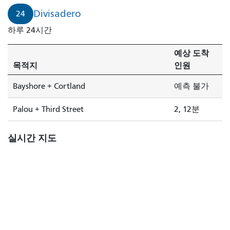
로
Divisadero
24
는
하루 24시간
2
분
예상 도착
후
목적지
인원
에
도
Bayshore + Cortland
예측 불가
착
합
Palou + Third Street
2, 12분
니
다.
실시간 지도