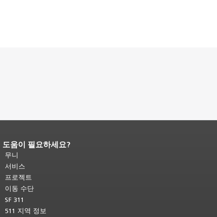
도움이 필요하세요?
페이지 내용 끝입니다.
이 페이지의 나
머지 내용은 모든 페이지에 반복됩니
무니
다.
메인 콘텐츠 상단으로 돌아가려면
서비스
여기를 클릭하십시오
.
프로젝트
이동 수단
SF 311
511 지역 정보