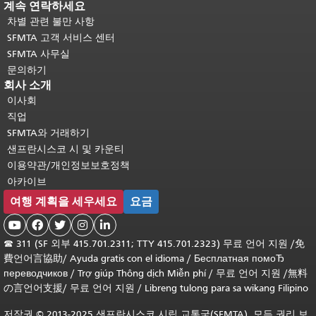
계속 연락하세요
차별 관련 불만 사항
SFMTA 고객 서비스 센터
SFMTA 사무실
문의하기
회사 소개
이사회
직업
SFMTA와 거래하기
샌프란시스코 시 및 카운티
이용약관/개인정보보호정책
아카이브
여행 계획을 세우세요
요금





☎
311 (SF 외부 415.701.2311; TTY 415.701.2323) 무료 언어 지원 /
免
費언어言協助
/
Ayuda gratis con el idioma
/
Бесплатная помоЂ
переводчиков
/
Trợ giúp Thông dịch Miễn phí
/
무료 언어 지원
/
無料
の言언어支援
/
무료 언어 지원
/
Libreng tulong para sa wikang Filipino
저작권 © 2013-2025 샌프란시스코 시립 교통국(SFMTA). 모든 권리 보