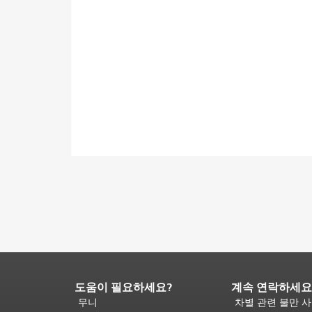
도움이 필요하세요?
계속 연락하세요
페
이
무니
차별 관련 불만 