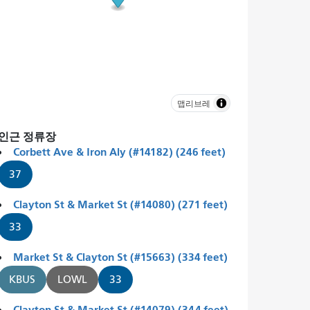
맵리브레
인근 정류장
Corbett Ave & Iron Aly (#14182) (246 feet)
37
Clayton St & Market St (#14080) (271 feet)
33
Market St & Clayton St (#15663) (334 feet)
KBUS
LOWL
33
Clayton St & Market St (#14079) (344 feet)