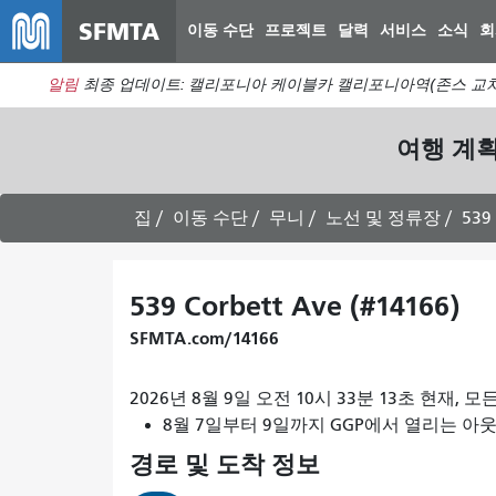
SFMTA
이동 수단
프로젝트
달력
서비스
소식
회
알림
최종 업데이트: 캘리포니아 케이블카 캘리포니아역(존스 교차
여행 계
집
이동 수단
무니
노선 및 정류장
539 
539 Corbett Ave (#14166)
SFMTA.com/14166
2026년 8월 9일 오전 10시 33분 13초 현재
8월 7일부터 9일까지 GGP에서 열리는 아웃사이
경로 및 도착 정보