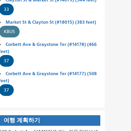
33
Market St & Clayton St (#18015) (383 feet)
KBUS
Corbett Ave & Graystone Ter (#14178) (466
feet)
37
Corbett Ave & Graystone Ter (#14177) (508
feet)
37
여행 계획하기