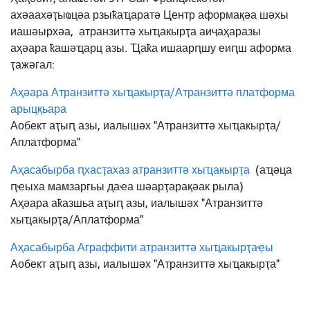
ахәаахәҭыҩцәа рзыҟаҵаратә Центр аформақәа шәхы
иашәырхәа,
атранзиттә хыҵакырҭа аиҷаҳаразы
аҳәара ҟашәҵарц азы. Ҵаҟа ишаарԥшу еиԥш аформа
ҭажәгал:
Аҳәара Атранзиттә хыҵакырҭа/Атранзиттә платформа
арыцқьара
Аобект аҭыԥ азы, иалышәх "Атранзиттә хыҵакырҭа/
Аплатформа"
Аҳасабырба ԥхасҭахаз атранзиттә хыҵакырҭа
(аҵәца
ԥҽыха мамзаргьы даҽа шәарҭарақәак рыла)
Аҳәара аҟазшьа аҭыԥ азы, иалышәх "Атранзиттә
хыҵакырҭа/Аплатформа"
Аҳасабырба Аграффити атранзиттә хыҵакырҭаҿы
Аобект аҭыԥ азы, иалышәх "Атранзиттә хыҵакырҭа"