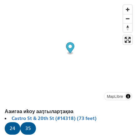
MapLibre
Ааигәа иҟоу ааҭгыларҭақәа
Castro St & 20th St (#14318) (73 feet)
24
35