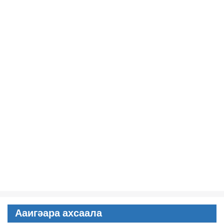
Ааигәара ахсаала