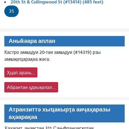
20th St & Collingwood St (#13414) (485 feet)
35
Аныҟәара аплан
Кастро амҩадуи 20-тәи амҩадуи (#14319) рзы
амҩақәҵарақәа жәга:
Ҳцап арахь...
Абрантәи ҳдәықәлап...
Атранзиттә хыҵакырҭа аиҷаҳаразы
аҳәарақәа
Ҳаҳәоит, анаҩстәи 311 Сан-Францискотәи