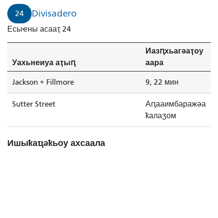
Divisadero
24
Есыҽны асааҭ 24
Иазԥхьагәаҭоу
Уахьнеиуа аҭыԥ
аара
Jackson + Fillmore
9, 22 мин
Sutter Street
Аԥааимбаражәа
ҟалаӡом
Ишыҟаҵәҟьоу ахсаала