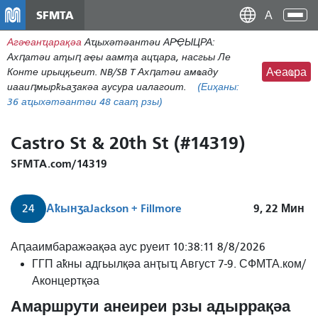
주
SFMTA
Ана
요
аԥс
Агәҽанҵарақәа
Аҵыхәтәантәи АРҾЫЦРА:
콘
Ахԥатәи аҭыԥ аҿы аамҭа ацҵара, насгьы Ле
텐
Конте ирыцқьеит. NB/SB T Ахԥатәи амҩаду
Аҽаҩра
츠
иааиԥмырҟьаӡакәа аусура иалагоит.
(Еиҳаны:
로
36
аҵыхәтәантәи 48 сааҭ рзы)
건
너
Castro St & 20th St (#14319)
뛰
기
SFMTA.com/14319
Аҟынӡа
Jackson + Fillmore
9, 22
Мин
24
Аԥааимбаражәақәа аус руеит 10:38:11 8/8/2026
ГГП аҟны адгьылқәа анҭыҵ Август 7-9. СФМТА.ком/
Аконцертқәа
Амаршрути анеиреи рзы адыррақәа