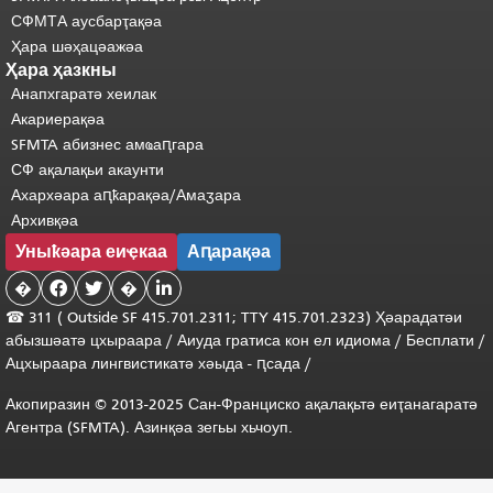
СФМТА аусбарҭақәа
Ҳара шәҳацәажәа
Ҳара ҳазкны
Анапхгаратә хеилак
Акариерақәа
SFMTA абизнес амҩаԥгара
СФ ақалақьи акаунти
Ахархәара аԥҟарақәа/Амаӡара
Архивқәа
Уныҟәара еиҿкаа
Аԥарақәа
�


�

☎ 311 (
Outside
SF 415.701.2311; TTY 415.701.2323) Ҳәарадатәи
абызшәатә цхыраара /
Аиуда гратиса
кон
ел
идиома
/
Бесплати
/
Ацхыраара
лингвистикатә
хәыда
-
ԥсада
/
Акопиразин © 2013-2025 Сан-Франциско ақалақьтә еиҭанагаратә
Агентра (SFMTA). Азинқәа зегьы хьчоуп.