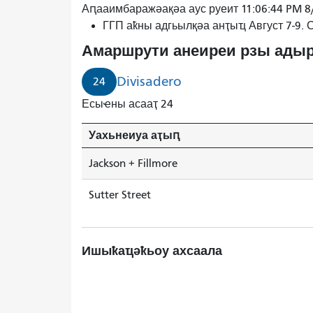
Аԥааимбаражәақәа аус руеит 11:06:44 PM 8
ГГП аҟны адгьылқәа анҭыҵ Август 7-9.
Амаршрути анеиреи рзы адыр
Divisadero
24
Есыҽны асааҭ 24
Уахьнеиуа аҭыԥ
Jackson + Fillmore
Sutter Street
Ишыҟаҵәҟьоу ахсаала