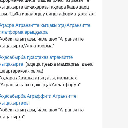
аформақәа шәхы иашәырхәа,
атранзиттә
хыҵакырҭа аиҷаҳаразы аҳәара ҟашәҵарц
азы. Ҵаҟа ишаарԥшу еиԥш аформа ҭажәгал:
Аҭахра Атранзиттә хыҵакырҭа/Атранзиттә
платформа арыцқьара
Аобект аҭыԥ азы, иалышәх "Атранзиттә
хыҵакырҭа/Аплатформа"
Аҳасабырба ԥхасҭахаз атранзиттә
хыҵакырҭа
(аҵәца ԥҽыха мамзаргьы даҽа
шәарҭарақәак рыла)
Аҳәара аҟазшьа аҭыԥ азы, иалышәх
"Атранзиттә хыҵакырҭа/Аплатформа"
Аҳасабырба Аграффити Атранзиттә
хыҵакырҭаҿы
Аобект аҭыԥ азы, иалышәх "Атранзиттә
хыҵакырҭа"