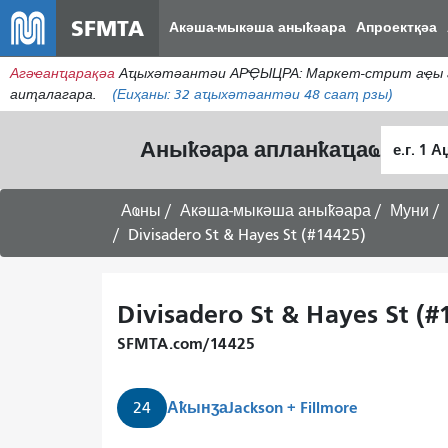
SFMTA
Акәша-мыкәша аныҟәара
Апроектқәа
Агәҽанҵарақәа
Аҵыхәтәантәи АРҾЫЦРА: Маркет-стрит аҿы аи
аиҭалагара.
(Еиҳаны:
32
аҵыхәтәантәи 48 сааҭ рзы)
Алагара
Аныҟәара апланҟаҵаҩ
ҭыԥ
Аҩны
Акәша-мыкәша аныҟәара
Муни
Divisadero St & Hayes St (#14425)
Divisadero St & Hayes St (#
SFMTA.com/14425
Аҟынӡа
Jackson + Fillmore
24