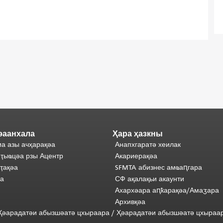
әаанхала
Ҳара ҳазкны
а азы ачҳарақәа
Анапхгаратә хеилак
ҭыҩцәа рзы Ацентр
Акариерақәа
ҭақәа
SFMTA абизнес амҩаԥгара
әа
СФ ақалақьи акаунти
Ахархәара аԥҟарақәа/Амаӡара
Архивқәа
) Ҳәарадатәи абызшәатә цхыраара
/
Ҳәарадатәи
абызшәатә
цхыраа