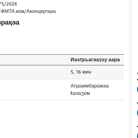
/5/2026
 СФМТА.ком/Аконцертқәа
рақәа
Иазԥхьагәаҭоу аара
5, 16 мин
Аԥааимбаражәа
ҟалаӡом