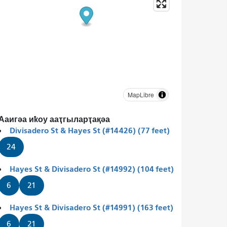
MapLibre
Ааигәа иҟоу ааҭгыларҭақәа
Divisadero St & Hayes St (#14426) (77 feet)
24
Hayes St & Divisadero St (#14992) (104 feet)
6
21
Hayes St & Divisadero St (#14991) (163 feet)
6
21