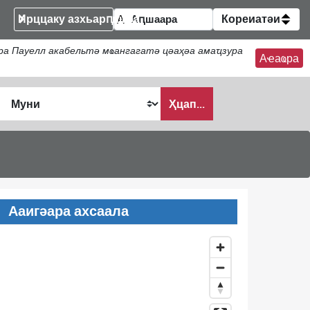
Ирццаку азхьарԥшқәа
Кореиатәи
а Пауелл акабельтә мҩангагатә цәаҳәа амаҵзура
Аҽаҩра
Ҳцап...
Ааигәара ахсаала