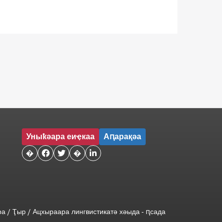
Уныҟәара еиҿкаа
Аԥарақәа
�


�

ра
/
Ҭыр
/
Ацхыраара
лингвистикатә
хәыда
-
ԥсада