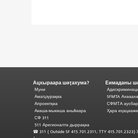
Ацхыраара шәҭахума?
Еимаданы ш
Адаҟьа
аҵакы
Муни
Адискриминаци
анҵәамҭа.
Ари
Амаҵзурақәа
SFMTA Ахәаахә
адаҟьа
Апроектқәа
СФМТА аусбар
иаанхаз
Акәша-мыкәша аныҟәара
Ҳара иҳацәаж
даҟьацыԥхьаӡа
СФ 311
иқәҵәиаахоит.
511 Арегионалтә дыррақәа
Аҵакы
☎ 311 (
Outside
SF 415.701.2311; TTY 415.701.2323
хада