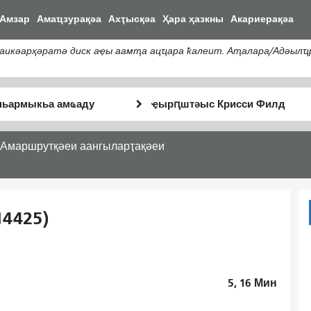
주
Амзар
Амаҵзурақәа
Ахҭысқәа
Ҳара ҳазкны
Акариерақәа
요
콘
кәарҳәратә диск аҿы аамҭа ацҵара ҟалеит. Аҭалара/Адәылҵр
텐
츠
로
тә
Анҵәамҭа
건
Аныҟәара
аҭыԥ
너
шԥасҭаху
뛰
Амаршрутқәеи аангыларҭақәеи
기
14425)
5, 16
Мин