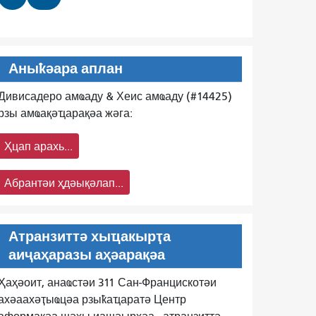
Аныҟәара аплан
Дивисадеро амҩаду & Хеис амҩаду (#14425)
рзы амҩақәҵарақәа жәга:
Ҳцап арахь...
Абрантәи ҳдәықәлап...
Атранзиттә хыҵакырҭа
аиҷаҳаразы аҳәарақәа
Ҳаҳәоит, анаҩстәи 311 Сан-Францискотәи
ахәаахәҭыҩцәа рзыҟаҵаратә Центр