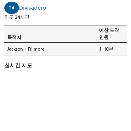
로
Divisadero
24
에
하루 24시간
서
잭
예상 도착
슨
목적지
인원
+
필
Jackson + Fillmore
1, 10분
모
어
실시간 지도
까
지
1
분
남
았
습
니
다.