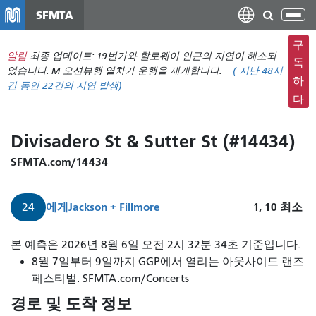
주
SFMTA
탐
요
색
컨
구
메
알림
최종 업데이트: 19번가와 할로웨이 인근의 지연이 해소되
텐
독
뉴
었습니다. M 오션뷰행 열차가 운행을 재개합니다.
(
지난 48시
츠
하
간 동안
22건의 지연 발생)
전
로
다
환
건
너
Divisadero St & Sutter St (#14434)
뛰
기
SFMTA.com/14434
에게
Jackson + Fillmore
1, 10
최소
24
24
본 예측은 2026년 8월 6일 오전 2시 32분 34초 기준입니다.
디
8월 7일부터 9일까지 GGP에서 열리는 아웃사이드 랜즈
비
페스티벌. SFMTA.com/Concerts
사
경로 및 도착 정보
데