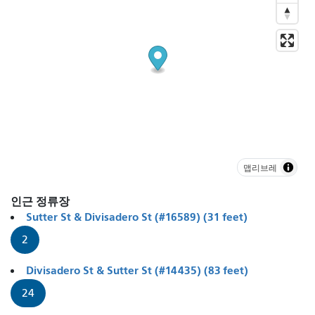
맵리브레
인근 정류장
Sutter St & Divisadero St (#16589) (31 feet)
2
Divisadero St & Sutter St (#14435) (83 feet)
24