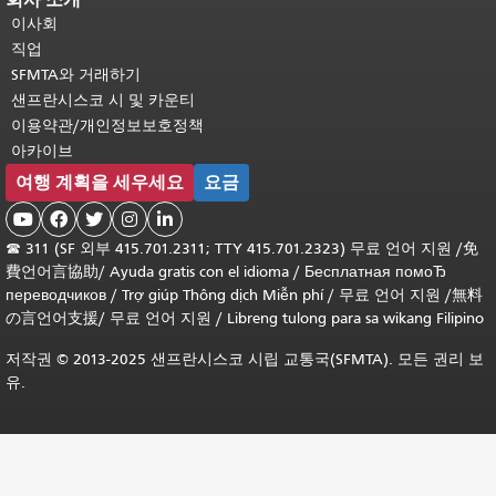
이사회
직업
SFMTA와 거래하기
샌프란시스코 시 및 카운티
이용약관/개인정보보호정책
아카이브
여행 계획을 세우세요
요금





☎
311 (SF 외부 415.701.2311; TTY 415.701.2323) 무료 언어 지원 /
免
費언어言協助
/
Ayuda gratis con el idioma
/
Бесплатная помоЂ
переводчиков
/
Trợ giúp Thông dịch Miễn phí
/
무료 언어 지원
/
無料
の言언어支援
/
무료 언어 지원
/
Libreng tulong para sa wikang Filipino
저작권 © 2013-2025 샌프란시스코 시립 교통국(SFMTA). 모든 권리 보
유.