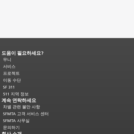
도움이 필요하세요?
페이지 내용 끝입니다.
이 페이지의 나
머지 내용은 모든 페이지에 반복됩니
무니
다.
메인 콘텐츠 상단으로 돌아가려면
서비스
여기를 클릭하십시오
.
프로젝트
이동 수단
SF 311
511 지역 정보
계속 연락하세요
차별 관련 불만 사항
SFMTA 고객 서비스 센터
SFMTA 사무실
문의하기
회사 소개