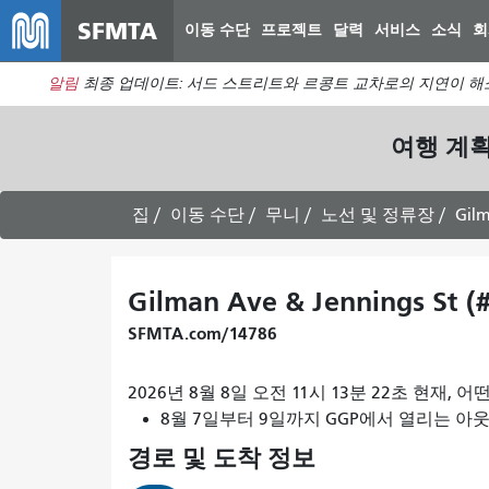
SFMTA
이동 수단
프로젝트
달력
서비스
소식
회
알림
최종 업데이트: 서드 스트리트와 르콩트 교차로의 지연이 해
여행 계
집
이동 수단
무니
노선 및 정류장
Gilm
Gilman Ave & Jennings St (
SFMTA.com/14786
2026년 8월 8일 오전 11시 13분 22초 현재
8월 7일부터 9일까지 GGP에서 열리는 아웃사이
경로 및 도착 정보