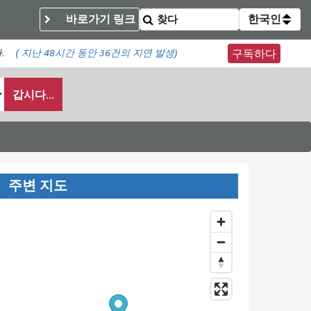
바로가기 링크
한국인
.
(
지난 48시간 동안
36건의 지연 발생)
구독하다
갑시다...
주변 지도