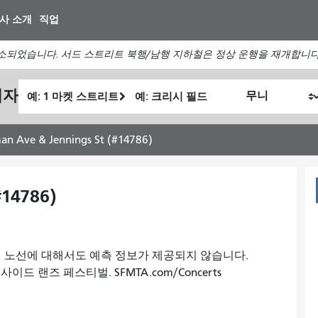
주
사 소개
직업
요
컨
소되었습니다. 서드 스트리트 북행/남행 지하철은 정상 운행을 재개합니다
텐
츠
출
최
획자
로
내
발
종
건
가
위
위
너
여
치
치
an Ave & Jennings St (#14786)
뛰
행
기
하
고
#14786)
싶
은
방
, 어떤 노선에 대해서도 예측 정보가 제공되지 않습니다.
식
드 랜즈 페스티벌. SFMTA.com/Concerts