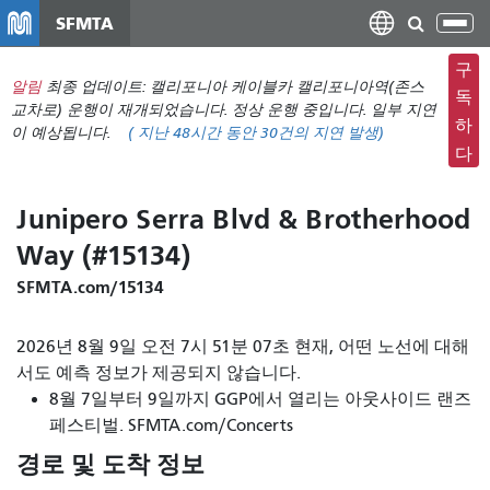
주
SFMTA
탐
요
색
컨
구
메
알림
최종 업데이트: 캘리포니아 케이블카 캘리포니아역(존스
텐
독
뉴
교차로) 운행이 재개되었습니다. 정상 운행 중입니다. 일부 지연
츠
하
이 예상됩니다.
(
지난 48시간 동안
30건의 지연 발생)
전
로
다
환
건
너
Junipero Serra Blvd & Brotherhood
뛰
Way (#15134)
기
SFMTA.com/15134
2026년 8월 9일 오전 7시 51분 07초 현재, 어떤 노선에 대해
서도 예측 정보가 제공되지 않습니다.
8월 7일부터 9일까지 GGP에서 열리는 아웃사이드 랜즈
페스티벌. SFMTA.com/Concerts
경로 및 도착 정보