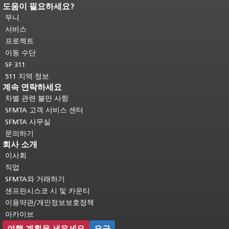
도움이 필요하세요?
페이지 내용 끝입니다.
이 페이지의 나
머지 내용은 모든 페이지에 반복됩니
무니
다.
메인 콘텐츠 상단으로 돌아가려면
서비스
여기를 클릭하십시오
.
프로젝트
이동 수단
SF 311
511 지역 정보
계속 연락하세요
차별 관련 불만 사항
SFMTA 고객 서비스 센터
SFMTA 사무실
문의하기
회사 소개
이사회
직업
SFMTA와 거래하기
샌프란시스코 시 및 카운티
이용약관/개인정보보호정책
아카이브
여행 계획을 세우세요
요금