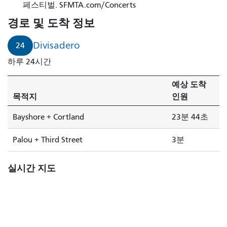
비
페스티벌. SFMTA.com/Concerts
사
경로 및 도착 정보
데
로
Divisadero
24
는
하루 24시간
3
분
예상 도착
후
목적지
인원
에
도
Bayshore + Cortland
23분 44초
착
합
Palou + Third Street
3분
니
다.
실시간 지도