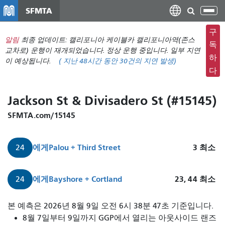
주
SFMTA
탐
요
색
컨
구
메
알림
최종 업데이트: 캘리포니아 케이블카 캘리포니아역(존스
텐
독
뉴
교차로) 운행이 재개되었습니다. 정상 운행 중입니다. 일부 지연
츠
하
이 예상됩니다.
(
지난 48시간 동안
30건의 지연 발생)
전
로
다
환
건
너
Jackson St & Divisadero St (#15145)
뛰
기
SFMTA.com/15145
에게
Palou + Third Street
3
최소
24
에게
Bayshore + Cortland
23, 44
최소
24
24
본 예측은 2026년 8월 9일 오전 6시 38분 47초 기준입니다.
디
8월 7일부터 9일까지 GGP에서 열리는 아웃사이드 랜즈