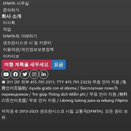
SFMTA 사무실
문의하기
회사 소개
이사회
직업
SFMTA와 거래하기
샌프란시스코 시 및 카운티
이용약관/개인정보보호정책
아카이브
여행 계획을 세우세요
요금





☎
311 (SF 외부 415.701.2311; TTY 415.701.2323) 무료 언어 지원 /
免
費언어言協助
/
Ayuda gratis con el idioma
/
Бесплатная помоЂ
переводчиков
/
Trợ giúp Thông dịch Miễn phí
/
무료 언어 지원
/
無料
の言언어支援
/
무료 언어 지원
/
Libreng tulong para sa wikang Filipino
저작권 © 2013-2025 샌프란시스코 시립 교통국(SFMTA). 모든 권리 보
유.