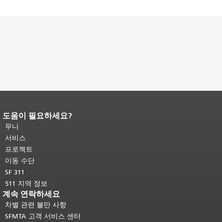
도움이 필요하세요?
페이지 내용 끝입니다.
이 페이지의 나
머지 내용은 모든 페이지에 반복됩니
무니
다.
메인 콘텐츠 상단으로 돌아가려면
서비스
여기를 클릭하십시오
.
프로젝트
이동 수단
SF 311
511 지역 정보
계속 연락하세요
차별 관련 불만 사항
SFMTA 고객 서비스 센터