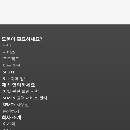
도움이 필요하세요?
페이지 내용 끝입니다.
이 페이지의 나
머지 내용은 모든 페이지에 반복됩니
무니
다.
메인 콘텐츠 상단으로 돌아가려면
서비스
여기를 클릭하십시오
.
프로젝트
이동 수단
SF 311
511 지역 정보
계속 연락하세요
차별 관련 불만 사항
SFMTA 고객 서비스 센터
SFMTA 사무실
문의하기
회사 소개
이사회