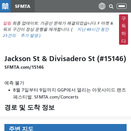
주
SFMTA
탐
요
색
컨
구
메
알림
최종 업데이트: 가공선 문제가 해결되었습니다. F 마켓 &
텐
독
뉴
워프 구간이 정상 운행을 재개합니다. (
지난 48시간 동안
츠
하
25건의
추가 발생 )
전
로
다
환
건
너
Jackson St & Divisadero St (#15146)
뛰
기
SFMTA.com/15146
예측 불가
8월 7일부터 9일까지 GGP에서 열리는 아웃사이드 랜즈
페스티벌. SFMTA.com/Concerts
경로 및 도착 정보
주변 지도