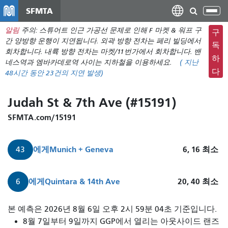
주
SFMTA
탐
요
색
알림
주의: 스튜어트 인근 가공선 문제로 인해 F 마켓 & 워프 구
컨
구
메
간 양방향 운행이 지연됩니다. 외곽 방향 전차는 페리 빌딩에서
텐
독
뉴
회차합니다. 내륙 방향 전차는 마켓/11번가에서 회차합니다. 밴
츠
하
네스역과 엠바카데로역 사이는 지하철을 이용하세요.
(
지난
전
로
다
48시간 동안
23건의 지연 발생)
환
건
너
Judah St & 7th Ave (#15191)
뛰
기
SFMTA.com/15191
에게
Munich + Geneva
6, 16
최소
43
에게
Quintara & 14th Ave
20, 40
최소
6
본 예측은 2026년 8월 6일 오후 2시 59분 04초 기준입니다.
8월 7일부터 9일까지 GGP에서 열리는 아웃사이드 랜즈