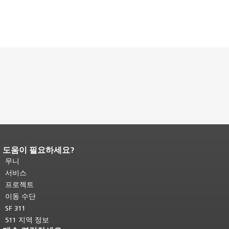
도움이 필요하세요?
페이지 내용 끝입니다.
이 페이지의 나
머지 내용은 모든 페이지에 반복됩니
무니
다.
메인 콘텐츠 상단으로 돌아가려면
서비스
여기를 클릭하십시오
.
프로젝트
이동 수단
SF 311
511 지역 정보