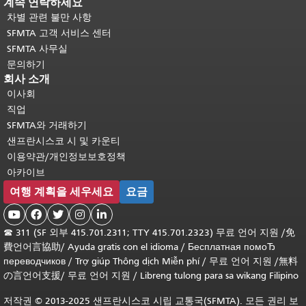
계속 연락하세요
차별 관련 불만 사항
SFMTA 고객 서비스 센터
SFMTA 사무실
문의하기
회사 소개
이사회
직업
SFMTA와 거래하기
샌프란시스코 시 및 카운티
이용약관/개인정보보호정책
아카이브
여행 계획을 세우세요
요금





☎
311 (SF 외부 415.701.2311; TTY 415.701.2323) 무료 언어 지원 /
免
費언어言協助
/
Ayuda gratis con el idioma
/
Бесплатная помоЂ
переводчиков
/
Trợ giúp Thông dịch Miễn phí
/
무료 언어 지원
/
無料
の言언어支援
/
무료 언어 지원
/
Libreng tulong para sa wikang Filipino
저작권 © 2013-2025 샌프란시스코 시립 교통국(SFMTA). 모든 권리 보