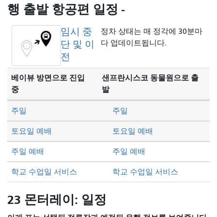
방
행 출발 항공편 일정 -
식
임시 중
정차 상태는 매 정각에 30분마
단 및 이
다 업데이트됩니다.
전
베이뷰 방면으로 진입
샌프란시스코 동물원으로 출
중
발
주일
주일
토요일 예배
토요일 예배
주일 예배
주일 예배
학교 수업일 서비스
학교 수업일 서비스
23 몬터레이: 일정