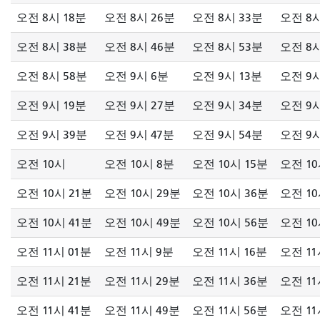
오전 8시 18분
오전 8시 26분
오전 8시 33분
오전 8시
오전 8시 38분
오전 8시 46분
오전 8시 53분
오전 8시
오전 8시 58분
오전 9시 6분
오전 9시 13분
오전 9시
오전 9시 19분
오전 9시 27분
오전 9시 34분
오전 9시
오전 9시 39분
오전 9시 47분
오전 9시 54분
오전 9시
오전 10시
오전 10시 8분
오전 10시 15분
오전 10
오전 10시 21분
오전 10시 29분
오전 10시 36분
오전 10
오전 10시 41분
오전 10시 49분
오전 10시 56분
오전 10
오전 11시 01분
오전 11시 9분
오전 11시 16분
오전 11
오전 11시 21분
오전 11시 29분
오전 11시 36분
오전 11
오전 11시 41분
오전 11시 49분
오전 11시 56분
오전 11