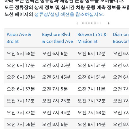
아래 표는 선택된 정류장과 예정된 운행 정보를 보여줍니다.
모든 정류장의 상세 정보 및 실시간 차량 운행 예측 정보를 포
노선 페이지의
정류장/설명 섹션을 참조하십시오.
Palou Ave &
Bayshore Blvd
Bosworth St &
Diamon
3rd St
& Cortland Ave
Mission St
Boswort
오전 5시 58분
오전 6시 6분
오전 6시 12분
오전 6시
오전 6시 17분
오전 6시 25분
오전 6시 31분
오전 6시
오전 6시 37분
오전 6시 45분
오전 6시 51분
오전 6시
오전 6시 57분
오전 7시 5분
오전 7시 11분
오전 7시
오전 7시 17분
오전 7시 25분
오전 7시 32분
오전 7시
오전 7시 37분
오전 7시 45분
오전 7시 53분
오전 7시
오전 7시 58분
오전 8시 6분
오전 8시 14분
오전 8시