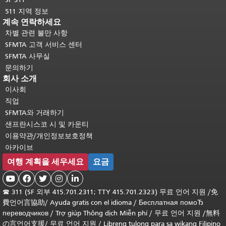
511 지역 정보
계속 연락하세요
차별 관련 불만 사항
SFMTA 고객 서비스 센터
SFMTA 사무실
문의하기
회사 소개
이사회
직업
SFMTA와 거래하기
샌프란시스코 시 및 카운티
이용약관/개인정보보호정책
아카이브
여행 계획을 세우세요
요금





☎
311 (SF 외부 415.701.2311; TTY 415.701.2323) 무료 언어 지원 /
免
費언어言協助
/
Ayuda gratis con el idioma
/
Бесплатная помоЂ
переводчиков
/
Trợ giúp Thông dịch Miễn phí
/
무료 언어 지원
/
無料
の言언어支援
/
무료 언어 지원
/
Libreng tulong para sa wikang Filipino