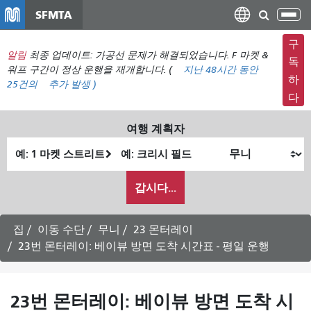
주
SFMTA
탐
요
색
컨
구
메
알림
최종 업데이트: 가공선 문제가 해결되었습니다. F 마켓 &
텐
독
뉴
워프 구간이 정상 운행을 재개합니다. (
지난 48시간 동안
츠
하
25건의
추가 발생 )
전
로
다
환
건
너
여행 계획자
뛰
출
최
기
발
종
내
위
위
갑시다...
가
치
치
여
행
집
이동 수단
무니
23 몬터레이
하
23번 몬터레이: 베이뷰 방면 도착 시간표 - 평일 운행
고
싶
은
23번 몬터레이: 베이뷰 방면 도착 시