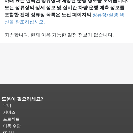
아래 표는 선택된 정류장과 예정된 운행 정보를 보여줍니다.
모든 정류장의 상세 정보 및 실시간 차량 운행 예측 정보를
포함한 전체 정류장 목록은
노선 페이지의
정류장/설명 섹
션을 참조하십시오.
죄송합니다. 현재 이용 가능한 일정 정보가 없습니다.
도움이 필요하세요?
페이지 내용 끝입니다.
이 페이지의 나
머지 내용은 모든 페이지에 반복됩니
무니
다.
메인 콘텐츠 상단으로 돌아가려면
서비스
여기를 클릭하십시오
.
프로젝트
이동 수단
SF 311