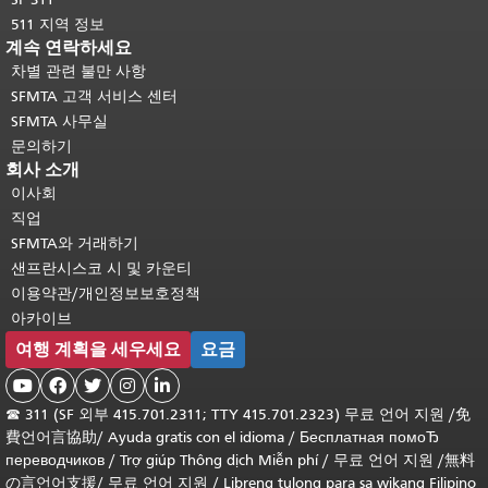
511 지역 정보
계속 연락하세요
차별 관련 불만 사항
SFMTA 고객 서비스 센터
SFMTA 사무실
문의하기
회사 소개
이사회
직업
SFMTA와 거래하기
샌프란시스코 시 및 카운티
이용약관/개인정보보호정책
아카이브
여행 계획을 세우세요
요금





☎
311 (SF 외부 415.701.2311; TTY 415.701.2323) 무료 언어 지원 /
免
費언어言協助
/
Ayuda gratis con el idioma
/
Бесплатная помоЂ
переводчиков
/
Trợ giúp Thông dịch Miễn phí
/
무료 언어 지원
/
無料
の言언어支援
/
무료 언어 지원
/
Libreng tulong para sa wikang Filipino