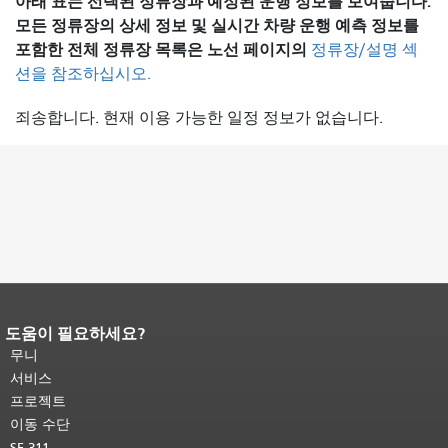
아래 표는 선택된 정류장과 예정된 운행 정보를 보여줍니다.
모든 정류장의 상세 정보 및 실시간 차량 운행 예측 정보를
포함한 전체 정류장 목록은
노선 페이지의
정류장/설명 섹
션을 참조하십시오.
죄송합니다. 현재 이용 가능한 일정 정보가 없습니다.
도움이 필요하세요?
페이지 내용 끝입니다.
이 페이지의 나
머지 내용은 모든 페이지에 반복됩니
무니
다.
메인 콘텐츠 상단으로 돌아가려면
서비스
여기를 클릭하십시오
.
프로젝트
이동 수단
SF 311