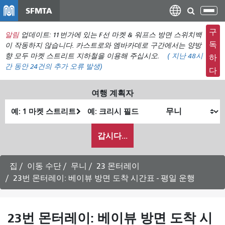
주
SFMTA
탐
요
색
컨
구
알림
업데이트: 11번가에 있는 F선 마켓 & 워프스 방면 스위치백
메
텐
독
이 작동하지 않습니다. 카스트로와 엠바카데로 구간에서는 양방
뉴
츠
향 모두 마켓 스트리트 지하철을 이용해 주십시오.
(
지난 48시
하
전
간 동안
24건의 추가 오류 발생)
로
다
환
건
너
여행 계획자
뛰
출
최
기
발
종
내
위
위
갑시다...
가
치
치
여
행
집
이동 수단
무니
23 몬터레이
하
23번 몬터레이: 베이뷰 방면 도착 시간표 - 평일 운행
고
싶
은
23번 몬터레이: 베이뷰 방면 도착 시