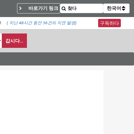
바로가기 링크
한국어
.
(
지난 48시간 동안
36건의 지연 발생)
구독하다
갑시다...