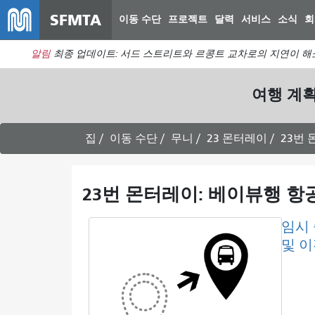
SFMTA
이동 수단
프로젝트
달력
서비스
소식
회
알림
최종 업데이트: 서드 스트리트와 르콩트 교차로의 지연이 해
여행 계
집
이동 수단
무니
23 몬터레이
23번
23번 몬터레이: 베이뷰행 항
임시
및 