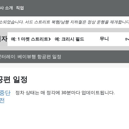
주
사 소개
직업
요
컨
소되었습니다. 서드 스트리트 북행/남행 지하철은 정상 운행을 재개합니다
텐
츠
출
최
획자
로
내
발
종
건
가
위
위
너
여
치
치
 몬터레이: 베이뷰행 항공편 일정
뛰
행
기
하
고
공편 일정
싶
은
 중단
정차 상태는 매 정각에 30분마다 업데이트됩니다.
방
이전
식