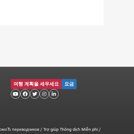
여행 계획을 세우세요
요금





помоЂ переводчиков
/
Trợ giúp Thông dịch Miễn phí
/