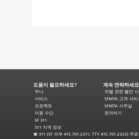
도움이 필요하세요?
계속 연락하세요
페
이
무니
차별 관련 불만 
지
서비스
SFMTA 고객 서
내
프로젝트
SFMTA 사무실
용
이동 수단
문의하기
끝
SF 311
입
511 지역 정보
니
☎
311 (SF 외부 415.701.2311; TTY 415.701.2323) 
다.
이