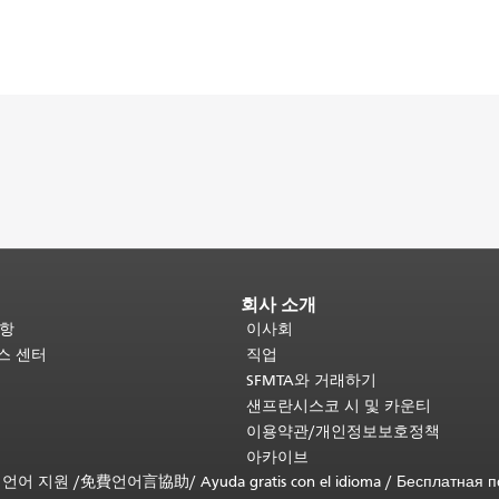
회사 소개
사항
이사회
비스 센터
직업
SFMTA와 거래하기
샌프란시스코 시 및 카운티
이용약관/개인정보보호정책
아카이브
무료 언어 지원 /
免費언어言協助
/
Ayuda gratis con el idioma
/
Бесплатная 