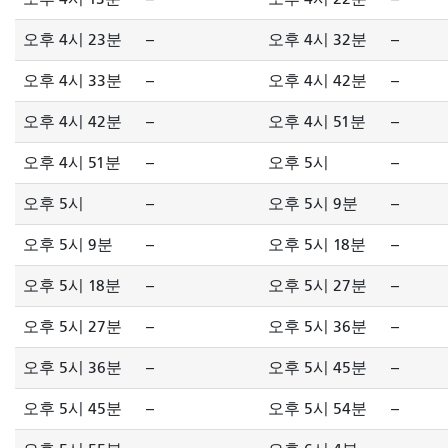
오후 4시 23분
--
오후 4시 32분
--
오후 4시 33분
--
오후 4시 42분
--
오후 4시 42분
--
오후 4시 51분
--
오후 4시 51분
--
오후 5시
--
오후 5시
--
오후 5시 9분
--
오후 5시 9분
--
오후 5시 18분
--
오후 5시 18분
--
오후 5시 27분
--
오후 5시 27분
--
오후 5시 36분
--
오후 5시 36분
--
오후 5시 45분
--
오후 5시 45분
--
오후 5시 54분
--