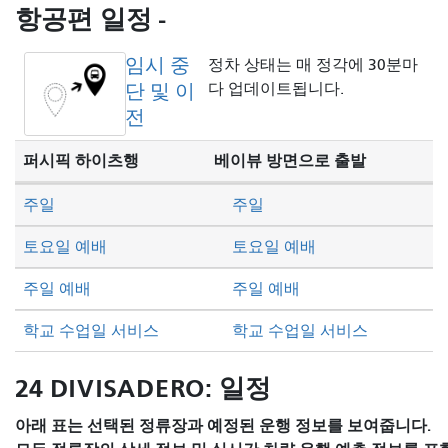
방
항공편 일정 -
식
임시 중
정차 상태는 매 정각에 30분마
단 및 이
다 업데이트됩니다.
전
퍼시픽 하이츠행
베이뷰 방면으로 출발
주일
주일
토요일 예배
토요일 예배
주일 예배
주일 예배
학교 수업일 서비스
학교 수업일 서비스
24 DIVISADERO: 일정
아래 표는 선택된 정류장과 예정된 운행 정보를 보여줍니다.