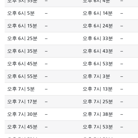
오후 5시 55분
--
오후 6시 4분
--
오후 6시 5분
--
오후 6시 14분
--
오후 6시 15분
--
오후 6시 24분
--
오후 6시 25분
--
오후 6시 33분
--
오후 6시 35분
--
오후 6시 43분
--
오후 6시 45분
--
오후 6시 53분
--
오후 6시 55분
--
오후 7시 3분
--
오후 7시 5분
--
오후 7시 13분
--
오후 7시 17분
--
오후 7시 25분
--
오후 7시 30분
--
오후 7시 38분
--
오후 7시 45분
--
오후 7시 53분
--