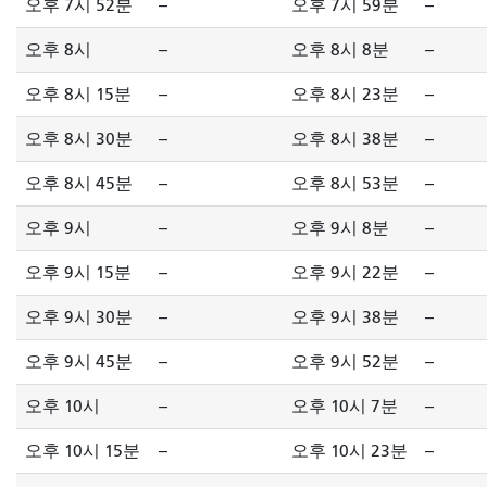
오후 7시 52분
--
오후 7시 59분
--
오후 8시
--
오후 8시 8분
--
오후 8시 15분
--
오후 8시 23분
--
오후 8시 30분
--
오후 8시 38분
--
오후 8시 45분
--
오후 8시 53분
--
오후 9시
--
오후 9시 8분
--
오후 9시 15분
--
오후 9시 22분
--
오후 9시 30분
--
오후 9시 38분
--
오후 9시 45분
--
오후 9시 52분
--
오후 10시
--
오후 10시 7분
--
오후 10시 15분
--
오후 10시 23분
--