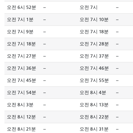
오전 6시 52분
--
오전 7시
--
오전 7시 1분
--
오전 7시 10분
--
오전 7시 9분
--
오전 7시 18분
--
오전 7시 18분
--
오전 7시 28분
--
오전 7시 27분
--
오전 7시 37분
--
오전 7시 36분
--
오전 7시 46분
--
오전 7시 45분
--
오전 7시 55분
--
오전 7시 54분
--
오전 8시 4분
--
오전 8시 3분
--
오전 8시 13분
--
오전 8시 12분
--
오전 8시 22분
--
오전 8시 21분
--
오전 8시 31분
--