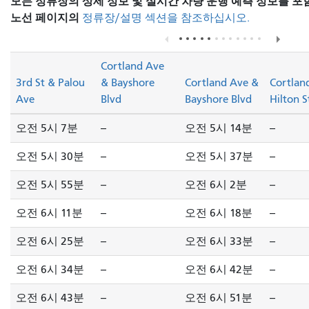
모든 정류장의 상세 정보 및 실시간 차량 운행 예측 정보를 포
노선 페이지의
정류장/설명 섹션을 참조하십시오.
Cortland Ave
3rd St & Palou
& Bayshore
Cortland Ave &
Cortlan
Ave
Blvd
Bayshore Blvd
Hilton S
오전 5시 7분
--
오전 5시 14분
--
오전 5시 30분
--
오전 5시 37분
--
오전 5시 55분
--
오전 6시 2분
--
오전 6시 11분
--
오전 6시 18분
--
오전 6시 25분
--
오전 6시 33분
--
오전 6시 34분
--
오전 6시 42분
--
오전 6시 43분
--
오전 6시 51분
--