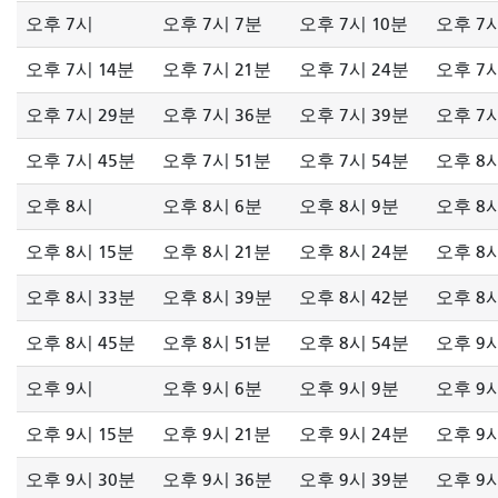
오후 7시
오후 7시 7분
오후 7시 10분
오후 7시
오후 7시 14분
오후 7시 21분
오후 7시 24분
오후 7시
오후 7시 29분
오후 7시 36분
오후 7시 39분
오후 7시
오후 7시 45분
오후 7시 51분
오후 7시 54분
오후 8
오후 8시
오후 8시 6분
오후 8시 9분
오후 8시
오후 8시 15분
오후 8시 21분
오후 8시 24분
오후 8시
오후 8시 33분
오후 8시 39분
오후 8시 42분
오후 8시
오후 8시 45분
오후 8시 51분
오후 8시 54분
오후 9
오후 9시
오후 9시 6분
오후 9시 9분
오후 9시
오후 9시 15분
오후 9시 21분
오후 9시 24분
오후 9시
오후 9시 30분
오후 9시 36분
오후 9시 39분
오후 9시