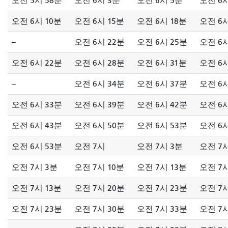
오전 5시 58분
오전 6시 3분
오전 6시 5분
오전 6시
오전 6시 10분
오전 6시 15분
오전 6시 18분
오전 6시
--
오전 6시 22분
오전 6시 25분
오전 6시
오전 6시 22분
오전 6시 28분
오전 6시 31분
오전 6시
--
오전 6시 34분
오전 6시 37분
오전 6시
오전 6시 33분
오전 6시 39분
오전 6시 42분
오전 6시
오전 6시 43분
오전 6시 50분
오전 6시 53분
오전 6시
오전 6시 53분
오전 7시
오전 7시 3분
오전 7
오전 7시 3분
오전 7시 10분
오전 7시 13분
오전 7시
오전 7시 13분
오전 7시 20분
오전 7시 23분
오전 7시
오전 7시 23분
오전 7시 30분
오전 7시 33분
오전 7시