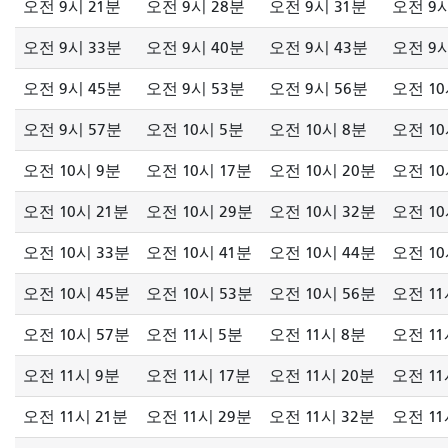
오전 9시 21분
오전 9시 28분
오전 9시 31분
오전 9시
오전 9시 33분
오전 9시 40분
오전 9시 43분
오전 9시
오전 9시 45분
오전 9시 53분
오전 9시 56분
오전 10
오전 9시 57분
오전 10시 5분
오전 10시 8분
오전 10
오전 10시 9분
오전 10시 17분
오전 10시 20분
오전 10
오전 10시 21분
오전 10시 29분
오전 10시 32분
오전 10
오전 10시 33분
오전 10시 41분
오전 10시 44분
오전 10
오전 10시 45분
오전 10시 53분
오전 10시 56분
오전 11
오전 10시 57분
오전 11시 5분
오전 11시 8분
오전 11
오전 11시 9분
오전 11시 17분
오전 11시 20분
오전 11
오전 11시 21분
오전 11시 29분
오전 11시 32분
오전 11