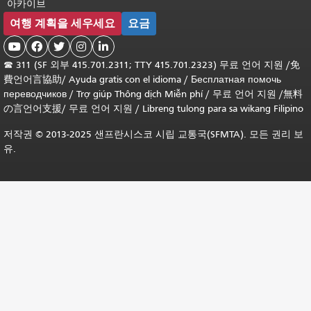
아카이브
여행 계획을 세우세요
요금





☎
311 (SF 외부 415.701.2311; TTY 415.701.2323) 무료 언어 지원 /
免
費언어言協助
/
Ayuda gratis con el idioma
/
Бесплатная помочь
переводчиков
/
Trợ giúp Thông dịch Miễn phí
/
무료 언어 지원
/
無料
の言언어支援
/
무료 언어 지원
/
Libreng tulong para sa wikang Filipino
저작권 © 2013-2025 샌프란시스코 시립 교통국(SFMTA). 모든 권리 보
유.