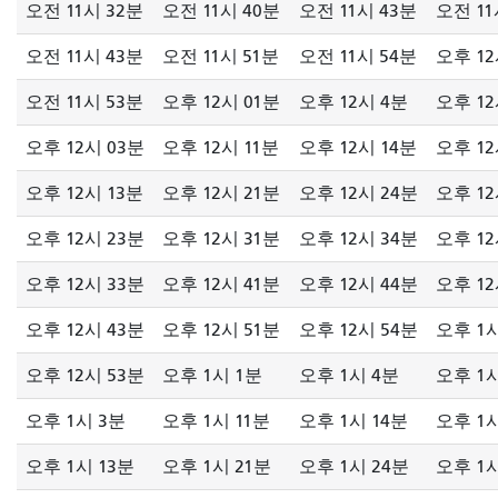
오전 11시 32분
오전 11시 40분
오전 11시 43분
오전 11
오전 11시 43분
오전 11시 51분
오전 11시 54분
오후 1
오전 11시 53분
오후 12시 01분
오후 12시 4분
오후 12
오후 12시 03분
오후 12시 11분
오후 12시 14분
오후 12
오후 12시 13분
오후 12시 21분
오후 12시 24분
오후 12
오후 12시 23분
오후 12시 31분
오후 12시 34분
오후 12
오후 12시 33분
오후 12시 41분
오후 12시 44분
오후 12
오후 12시 43분
오후 12시 51분
오후 12시 54분
오후 1
오후 12시 53분
오후 1시 1분
오후 1시 4분
오후 1시
오후 1시 3분
오후 1시 11분
오후 1시 14분
오후 1시
오후 1시 13분
오후 1시 21분
오후 1시 24분
오후 1시