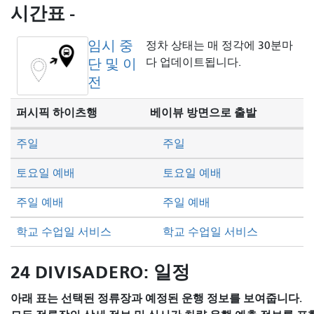
방
시간표 -
식
임시 중
정차 상태는 매 정각에 30분마
단 및 이
다 업데이트됩니다.
전
퍼시픽 하이츠행
베이뷰 방면으로 출발
주일
주일
토요일 예배
토요일 예배
주일 예배
주일 예배
학교 수업일 서비스
학교 수업일 서비스
24 DIVISADERO: 일정
아래 표는 선택된 정류장과 예정된 운행 정보를 보여줍니다.