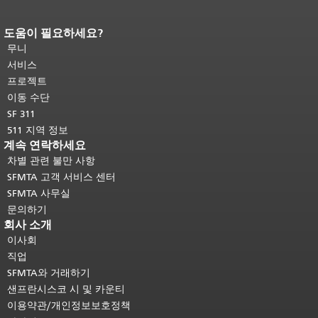
도움이 필요하세요?
페이지 내용 끝입니다.
이 페이지의 나
머지 내용은 모든 페이지에 반복됩니
무니
다.
메인 콘텐츠 상단으로 돌아가려면
서비스
여기를 클릭하십시오
.
프로젝트
이동 수단
SF 311
511 지역 정보
계속 연락하세요
차별 관련 불만 사항
SFMTA 고객 서비스 센터
SFMTA 사무실
문의하기
회사 소개
이사회
직업
SFMTA와 거래하기
샌프란시스코 시 및 카운티
이용약관/개인정보보호정책