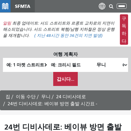
주
SFMTA
탐
요
색
컨
구
메
알림
최종 업데이트: 서드 스트리트와 르콩트 교차로의 지연이
텐
독
뉴
해소되었습니다. 서드 스트리트 북행/남행 지하철은 정상 운행
츠
하
을 재개합니다.
(
지난 48시간 동안
36건의 지연 발생)
전
로
다
환
건
너
여행 계획자
뛰
출
최
기
발
종
내
위
위
갑시다...
가
치
치
여
행
집
이동 수단
무니
24 디비사데로
하
24번 디비사데로: 베이뷰 방면 출발 시간표 -
고
싶
은
24번 디비사데로: 베이뷰 방면 출발