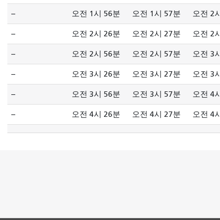
--
오전 1시 56분
오전 1시 57분
오전 2
--
오전 2시 26분
오전 2시 27분
오전 2시
--
오전 2시 56분
오전 2시 57분
오전 3
--
오전 3시 26분
오전 3시 27분
오전 3시
--
오전 3시 56분
오전 3시 57분
오전 4
--
오전 4시 26분
오전 4시 27분
오전 4시