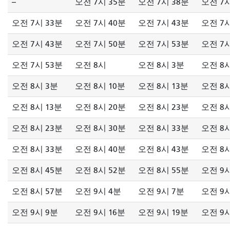
--
오전 7시 35분
오전 7시 38분
오전 7시
오전 7시 33분
오전 7시 40분
오전 7시 43분
오전 7시
오전 7시 43분
오전 7시 50분
오전 7시 53분
오전 7시
오전 7시 53분
오전 8시
오전 8시 3분
오전 8
오전 8시 3분
오전 8시 10분
오전 8시 13분
오전 8시
오전 8시 13분
오전 8시 20분
오전 8시 23분
오전 8시
오전 8시 23분
오전 8시 30분
오전 8시 33분
오전 8시
오전 8시 33분
오전 8시 40분
오전 8시 43분
오전 8시
오전 8시 45분
오전 8시 52분
오전 8시 55분
오전 9
오전 8시 57분
오전 9시 4분
오전 9시 7분
오전 9시
오전 9시 9분
오전 9시 16분
오전 9시 19분
오전 9시