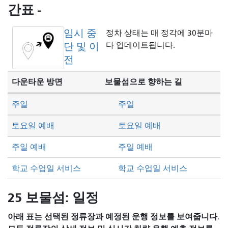
방
간표 -
식
임시 중
정차 상태는 매 정각에 30분마
단 및 이
다 업데이트됩니다.
전
다운타운 방면
보물섬으로 향하는 길
주일
주일
토요일 예배
토요일 예배
주일 예배
주일 예배
학교 수업일 서비스
학교 수업일 서비스
25 보물섬: 일정
아래 표는 선택된 정류장과 예정된 운행 정보를 보여줍니다.