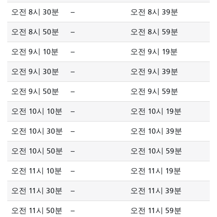
오전 8시 30분
--
오전 8시 39분
오전 8시 50분
--
오전 8시 59분
오전 9시 10분
--
오전 9시 19분
오전 9시 30분
--
오전 9시 39분
오전 9시 50분
--
오전 9시 59분
오전 10시 10분
--
오전 10시 19분
오전 10시 30분
--
오전 10시 39분
오전 10시 50분
--
오전 10시 59분
오전 11시 10분
--
오전 11시 19분
오전 11시 30분
--
오전 11시 39분
오전 11시 50분
--
오전 11시 59분