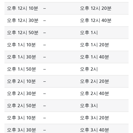
오후 12시 10분
--
오후 12시 20분
오후 12시 30분
--
오후 12시 40분
오후 12시 50분
--
오후 1시
오후 1시 10분
--
오후 1시 20분
오후 1시 30분
--
오후 1시 40분
오후 1시 50분
--
오후 2시
오후 2시 10분
--
오후 2시 20분
오후 2시 30분
--
오후 2시 40분
오후 2시 50분
--
오후 3시
오후 3시 10분
--
오후 3시 20분
오후 3시 30분
--
오후 3시 40분