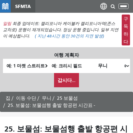
주
SFMTA
탐
요
색
컨
구
메
알림
최종 업데이트: 캘리포니아 케이블카 캘리포니아역(존스
텐
독
뉴
교차로) 운행이 재개되었습니다. 정상 운행 중입니다. 일부 지연
츠
하
이 예상됩니다.
(
지난 48시간 동안
30건의 지연 발생)
전
로
다
환
건
너
여행 계획자
뛰
출
최
기
발
종
내
위
위
갑시다...
가
치
치
여
행
집
이동 수단
무니
25 보물섬
하
25. 보물섬: 보물섬행 출발 항공편 시간표 -
고
싶
은
25. 보물섬: 보물섬행 출발 항공편 시