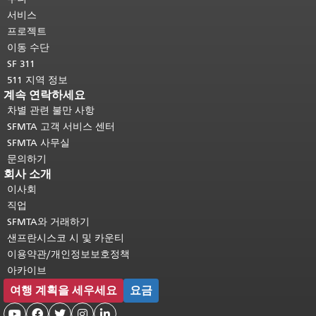
다.
메인 콘텐츠 상단으로 돌아가려면
서비스
여기를 클릭하십시오
.
프로젝트
이동 수단
SF 311
511 지역 정보
계속 연락하세요
차별 관련 불만 사항
SFMTA 고객 서비스 센터
SFMTA 사무실
문의하기
회사 소개
이사회
직업
SFMTA와 거래하기
샌프란시스코 시 및 카운티
이용약관/개인정보보호정책
아카이브
여행 계획을 세우세요
요금




