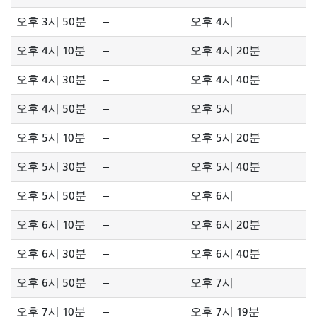
오후 3시 50분
--
오후 4시
오후 4시 10분
--
오후 4시 20분
오후 4시 30분
--
오후 4시 40분
오후 4시 50분
--
오후 5시
오후 5시 10분
--
오후 5시 20분
오후 5시 30분
--
오후 5시 40분
오후 5시 50분
--
오후 6시
오후 6시 10분
--
오후 6시 20분
오후 6시 30분
--
오후 6시 40분
오후 6시 50분
--
오후 7시
오후 7시 10분
--
오후 7시 19분