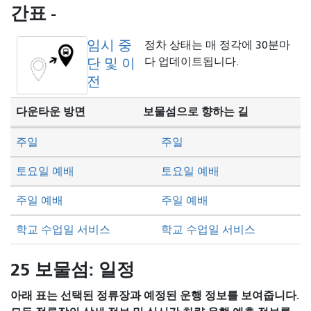
방
간표 -
식
임시 중
정차 상태는 매 정각에 30분마
단 및 이
다 업데이트됩니다.
전
다운타운 방면
보물섬으로 향하는 길
주일
주일
토요일 예배
토요일 예배
주일 예배
주일 예배
학교 수업일 서비스
학교 수업일 서비스
25 보물섬: 일정
아래 표는 선택된 정류장과 예정된 운행 정보를 보여줍니다.