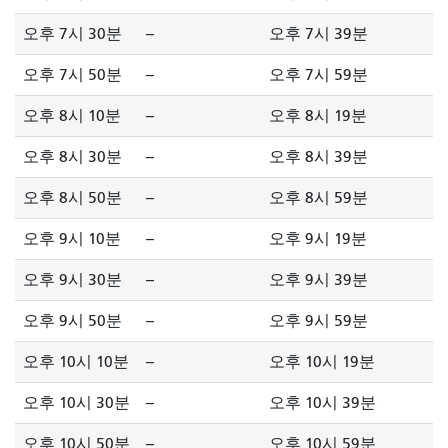
오후 7시 30분
--
오후 7시 39분
오후 7시 50분
--
오후 7시 59분
오후 8시 10분
--
오후 8시 19분
오후 8시 30분
--
오후 8시 39분
오후 8시 50분
--
오후 8시 59분
오후 9시 10분
--
오후 9시 19분
오후 9시 30분
--
오후 9시 39분
오후 9시 50분
--
오후 9시 59분
오후 10시 10분
--
오후 10시 19분
오후 10시 30분
--
오후 10시 39분
오후 10시 50분
--
오후 10시 59분