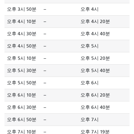
오후 3시 50분
--
오후 4시
오후 4시 10분
--
오후 4시 20분
오후 4시 30분
--
오후 4시 40분
오후 4시 50분
--
오후 5시
오후 5시 10분
--
오후 5시 20분
오후 5시 30분
--
오후 5시 40분
오후 5시 50분
--
오후 6시
오후 6시 10분
--
오후 6시 20분
오후 6시 30분
--
오후 6시 40분
오후 6시 50분
--
오후 7시
오후 7시 10분
--
오후 7시 19분