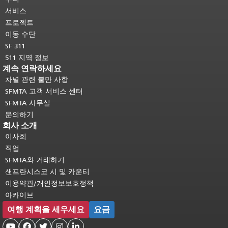
다.
메인 콘텐츠 상단으로 돌아가려면
서비스
여기를 클릭하십시오
.
프로젝트
이동 수단
SF 311
511 지역 정보
계속 연락하세요
차별 관련 불만 사항
SFMTA 고객 서비스 센터
SFMTA 사무실
문의하기
회사 소개
이사회
직업
SFMTA와 거래하기
샌프란시스코 시 및 카운티
이용약관/개인정보보호정책
아카이브
여행 계획을 세우세요
요금




