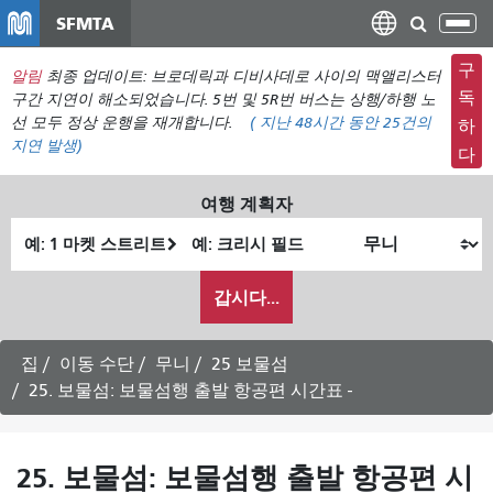
주
SFMTA
탐
요
색
컨
구
알림
최종 업데이트: 브로데릭과 디비사데로 사이의 맥앨리스터
메
텐
독
구간 지연이 해소되었습니다. 5번 및 5R번 버스는 상행/하행 노
뉴
츠
선 모두 정상 운행을 재개합니다.
(
지난 48시간 동안
25건의
하
전
지연 발생)
로
다
환
건
너
여행 계획자
뛰
출
최
기
발
종
내
위
위
갑시다...
가
치
치
여
행
집
이동 수단
무니
25 보물섬
하
25. 보물섬: 보물섬행 출발 항공편 시간표 -
고
싶
은
25. 보물섬: 보물섬행 출발 항공편 시