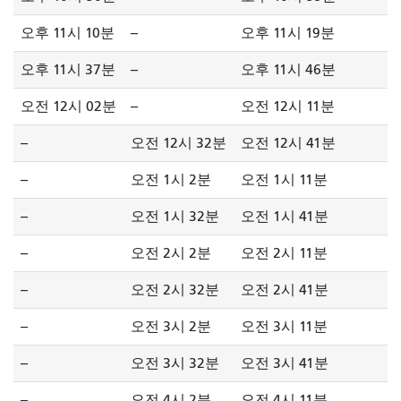
오후 11시 10분
--
오후 11시 19분
오후 11시 37분
--
오후 11시 46분
오전 12시 02분
--
오전 12시 11분
--
오전 12시 32분
오전 12시 41분
--
오전 1시 2분
오전 1시 11분
--
오전 1시 32분
오전 1시 41분
--
오전 2시 2분
오전 2시 11분
--
오전 2시 32분
오전 2시 41분
--
오전 3시 2분
오전 3시 11분
--
오전 3시 32분
오전 3시 41분
--
오전 4시 2분
오전 4시 11분