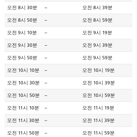
오전 8시 30분
--
오전 8시 39분
오전 8시 50분
--
오전 8시 59분
오전 9시 10분
--
오전 9시 19분
오전 9시 30분
--
오전 9시 39분
오전 9시 50분
--
오전 9시 59분
오전 10시 10분
--
오전 10시 19분
오전 10시 30분
--
오전 10시 39분
오전 10시 50분
--
오전 10시 59분
오전 11시 10분
--
오전 11시 19분
오전 11시 30분
--
오전 11시 39분
오전 11시 50분
--
오전 11시 59분