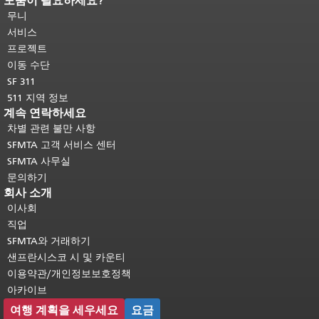
도움이 필요하세요?
페이지 내용 끝입니다.
이 페이지의 나
머지 내용은 모든 페이지에 반복됩니
무니
다.
메인 콘텐츠 상단으로 돌아가려면
서비스
여기를 클릭하십시오
.
프로젝트
이동 수단
SF 311
511 지역 정보
계속 연락하세요
차별 관련 불만 사항
SFMTA 고객 서비스 센터
SFMTA 사무실
문의하기
회사 소개
이사회
직업
SFMTA와 거래하기
샌프란시스코 시 및 카운티
이용약관/개인정보보호정책
아카이브
여행 계획을 세우세요
요금