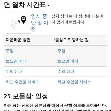
방
면 열차 시간표 -
식
임시 중
정차 상태는 매 정각에 30분마
단 및 이
다 업데이트됩니다.
전
다운타운 방면
보물섬으로 향하는 길
주일
주일
토요일 예배
토요일 예배
주일 예배
주일 예배
학교 수업일 서비스
학교 수업일 서비스
25 보물섬: 일정
아래 표는 선택된 정류장과 예정된 운행 정보를 보여줍니다.