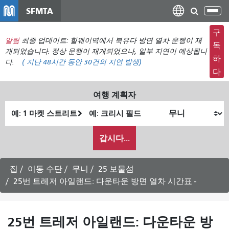
주
SFMTA
탐
요
색
컨
구
메
알림
최종 업데이트: 힐웨이역에서 북유다 방면 열차 운행이 재
텐
독
뉴
개되었습니다. 정상 운행이 재개되었으나, 일부 지연이 예상됩니
츠
하
다.
(
지난 48시간 동안
30건의 지연 발생)
전
로
다
환
건
너
여행 계획자
뛰
출
최
기
발
종
내
위
위
갑시다...
가
치
치
여
행
집
이동 수단
무니
25 보물섬
하
25번 트레저 아일랜드: 다운타운 방면 열차 시간표 -
고
싶
은
25번 트레저 아일랜드: 다운타운 방