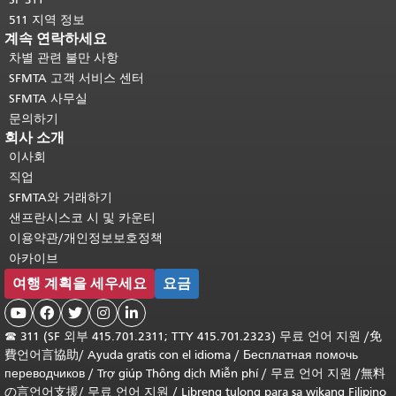
511 지역 정보
계속 연락하세요
차별 관련 불만 사항
SFMTA 고객 서비스 센터
SFMTA 사무실
문의하기
회사 소개
이사회
직업
SFMTA와 거래하기
샌프란시스코 시 및 카운티
이용약관/개인정보보호정책
아카이브
여행 계획을 세우세요
요금





☎
311 (SF 외부 415.701.2311; TTY 415.701.2323) 무료 언어 지원 /
免
費언어言協助
/
Ayuda gratis con el idioma
/
Бесплатная помочь
переводчиков
/
Trợ giúp Thông dịch Miễn phí
/
무료 언어 지원
/
無料
の言언어支援
/
무료 언어 지원
/
Libreng tulong para sa wikang Filipino