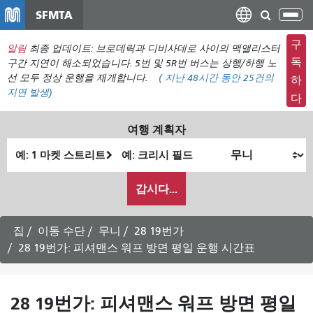
주
SFMTA
탐
요
색
컨
구
알림
최종 업데이트: 브로데릭과 디비사데로 사이의 맥앨리스터
메
텐
독
구간 지연이 해소되었습니다. 5번 및 5R번 버스는 상행/하행 노
뉴
츠
선 모두 정상 운행을 재개합니다.
(
지난 48시간 동안
25건의
하
전
지연 발생)
로
다
환
건
너
여행 계획자
뛰
출
최
기
발
종
내
위
위
갑시다...
가
치
치
여
행
집
이동 수단
무니
28 19번가
하
28 19번가: 피셔맨스 워프 방면 평일 운행 시간표
고
싶
은
28 19번가: 피셔맨스 워프 방면 평일