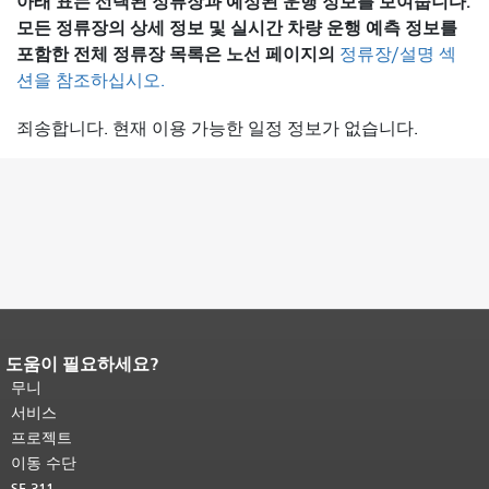
아래 표는 선택된 정류장과 예정된 운행 정보를 보여줍니다.
모든 정류장의 상세 정보 및 실시간 차량 운행 예측 정보를
포함한 전체 정류장 목록은
노선 페이지의
정류장/설명 섹
션을 참조하십시오.
죄송합니다. 현재 이용 가능한 일정 정보가 없습니다.
도움이 필요하세요?
페이지 내용 끝입니다.
이 페이지의 나
머지 내용은 모든 페이지에 반복됩니
무니
다.
메인 콘텐츠 상단으로 돌아가려면
서비스
여기를 클릭하십시오
.
프로젝트
이동 수단
SF 311