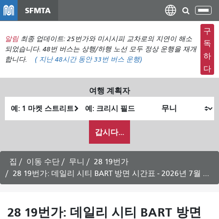
주
SFMTA
탐
요
색
컨
구
메
알림
최종 업데이트: 25번가와 미시시피 교차로의 지연이 해소
텐
독
뉴
되었습니다. 48번 버스는 상행/하행 노선 모두 정상 운행을 재개
츠
하
합니다.
(
지난 48시간 동안
33번 버스 운행)
전
로
다
환
건
너
여행 계획자
뛰
출
최
기
발
종
내
위
위
갑시다...
가
치
치
여
행
집
이동 수단
무니
28 19번가
하
28 19번가: 데일리 시티 BART 방면 시간표 - 2026년 7월 27일
고
싶
은
28 19번가: 데일리 시티 BART 방면