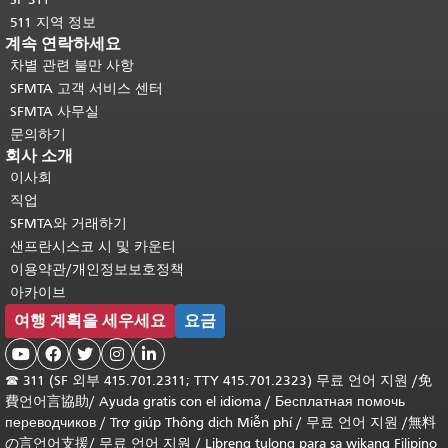
511 지역 정보
계속 연락하세요
차별 관련 불만 사항
SFMTA 고객 서비스 센터
SFMTA 사무실
문의하기
회사 소개
이사회
직업
SFMTA와 거래하기
샌프란시스코 시 및 카운티
이용약관/개인정보보호정책
아카이브
여행 계획을 세우세요
요금





☎
311 (SF 외부 415.701.2311; TTY 415.701.2323) 무료 언어 지원 /
免
費언어言協助
/
Ayuda gratis con el idioma
/
Бесплатная помочь
переводчиков
/
Trợ giúp Thông dịch Miễn phí
/
무료 언어 지원
/
無料
の言언어支援
/
무료 언어 지원
/
Libreng tulong para sa wikang Filipino