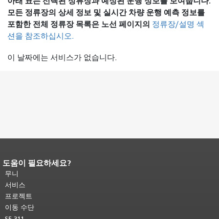
아래 표는 선택된 정류장과 예정된 운행 정보를 보여줍니다.
모든 정류장의 상세 정보 및 실시간 차량 운행 예측 정보를
포함한 전체 정류장 목록은
노선 페이지의
정류장/설명 섹
션을 참조하십시오.
이 날짜에는 서비스가 없습니다.
도움이 필요하세요?
페이지 내용 끝입니다.
이 페이지의 나
머지 내용은 모든 페이지에 반복됩니
무니
다.
메인 콘텐츠 상단으로 돌아가려면
서비스
여기를 클릭하십시오
.
프로젝트
이동 수단
SF 311