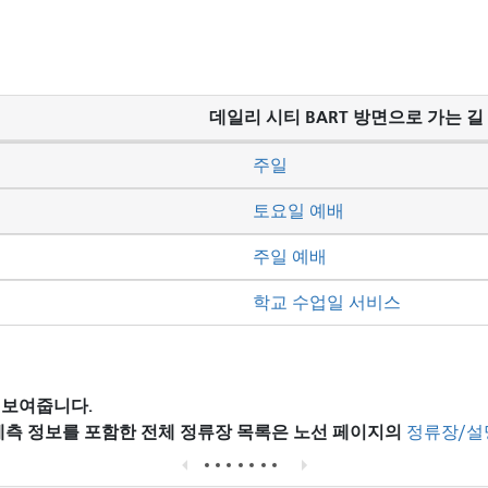
데일리 시티 BART 방면으로 가는 길
주일
토요일 예배
주일 예배
학교 수업일 서비스
 보여줍니다.
 예측 정보를 포함한 전체 정류장 목록은
노선 페이지의
정류장/설