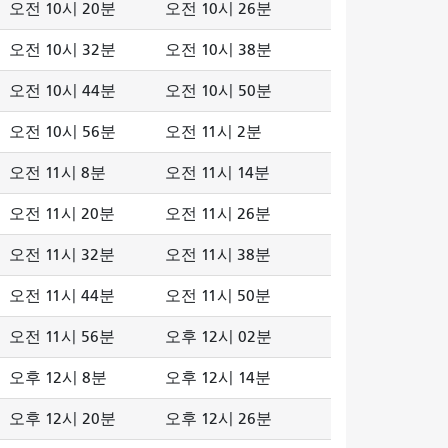
오전 10시 20분
오전 10시 26분
오전 10시 32분
오전 10시 38분
오전 10시 44분
오전 10시 50분
오전 10시 56분
오전 11시 2분
오전 11시 8분
오전 11시 14분
오전 11시 20분
오전 11시 26분
오전 11시 32분
오전 11시 38분
오전 11시 44분
오전 11시 50분
오전 11시 56분
오후 12시 02분
오후 12시 8분
오후 12시 14분
오후 12시 20분
오후 12시 26분