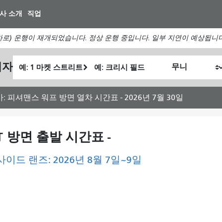
주
사 소개
직업
요
컨
로) 운행이 재개되었습니다. 정상 운행 중입니다. 일부 지연이 예상됩니
텐
츠
출
최
획자
로
내
발
종
건
가
위
위
너
여
치
치
가: 피셔맨스 워프 방면 열차 시간표 - 2026년 7월 30일
뛰
행
기
하
고
T 방면 출발 시간표 -
싶
은
이드 랜즈: 2026년 8월 7일~9일
방
식