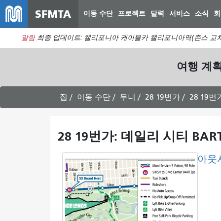
SFMTA
이동 수단
프로젝트
달력
서비스
소식
회
알림
최종 업데이트: 캘리포니아 케이블카 캘리포니아역(존스 교차
여행 계
집
이동 수단
무니
28 19번가
28 19번
28 19번가: 데일리 시티 BAR
아웃사