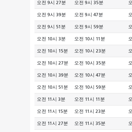
오전 9시 27분
오전 9시 35분
오
오전 9시 39분
오전 9시 47분
오
오전 9시 51분
오전 9시 59분
오
오전 10시 3분
오전 10시 11분
오
오전 10시 15분
오전 10시 23분
오
오전 10시 27분
오전 10시 35분
오
오전 10시 39분
오전 10시 47분
오
오전 10시 51분
오전 10시 59분
오
오전 11시 3분
오전 11시 11분
오
오전 11시 15분
오전 11시 23분
오
오전 11시 27분
오전 11시 35분
오