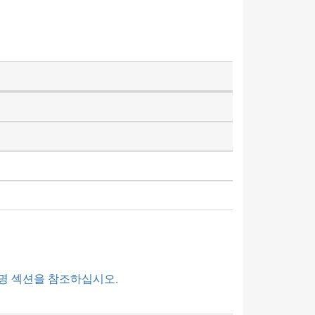
명 섹션을 참조하십시오.