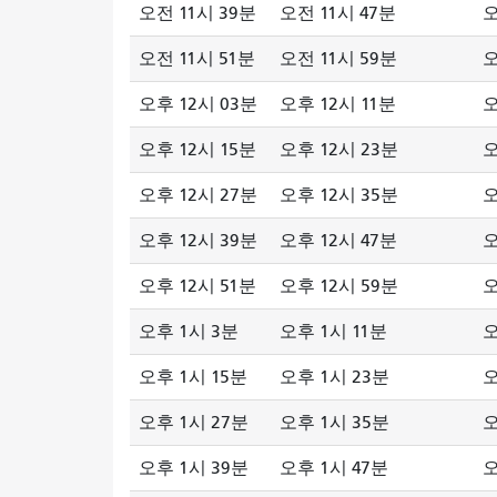
오전 11시 39분
오전 11시 47분
오
오전 11시 51분
오전 11시 59분
오
오후 12시 03분
오후 12시 11분
오
오후 12시 15분
오후 12시 23분
오
오후 12시 27분
오후 12시 35분
오
오후 12시 39분
오후 12시 47분
오
오후 12시 51분
오후 12시 59분
오
오후 1시 3분
오후 1시 11분
오
오후 1시 15분
오후 1시 23분
오
오후 1시 27분
오후 1시 35분
오
오후 1시 39분
오후 1시 47분
오