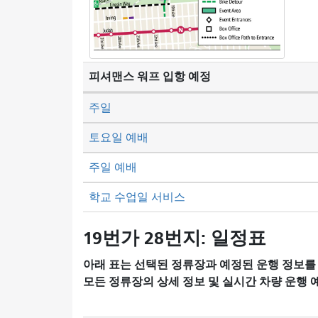
피셔맨스 워프 입항 예정
주일
토요일 예배
주일 예배
학교 수업일 서비스
19번가 28번지: 일정표
아래 표는 선택된 정류장과 예정된 운행 정보를
모든 정류장의 상세 정보 및 실시간 차량 운행