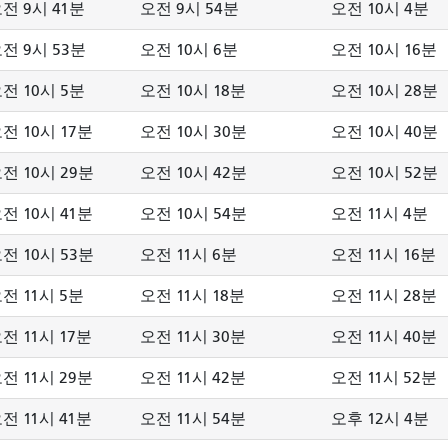
전 9시 41분
오전 9시 54분
오전 10시 4분
전 9시 53분
오전 10시 6분
오전 10시 16분
전 10시 5분
오전 10시 18분
오전 10시 28분
전 10시 17분
오전 10시 30분
오전 10시 40분
전 10시 29분
오전 10시 42분
오전 10시 52분
전 10시 41분
오전 10시 54분
오전 11시 4분
전 10시 53분
오전 11시 6분
오전 11시 16분
전 11시 5분
오전 11시 18분
오전 11시 28분
전 11시 17분
오전 11시 30분
오전 11시 40분
전 11시 29분
오전 11시 42분
오전 11시 52분
전 11시 41분
오전 11시 54분
오후 12시 4분