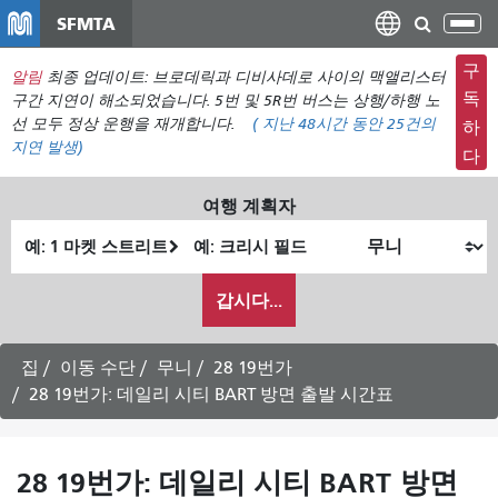
주
SFMTA
탐
요
색
컨
구
알림
최종 업데이트: 브로데릭과 디비사데로 사이의 맥앨리스터
메
텐
독
구간 지연이 해소되었습니다. 5번 및 5R번 버스는 상행/하행 노
뉴
츠
선 모두 정상 운행을 재개합니다.
(
지난 48시간 동안
25건의
하
전
지연 발생)
로
다
환
건
너
여행 계획자
뛰
출
최
기
발
종
내
위
위
갑시다...
가
치
치
여
행
집
이동 수단
무니
28 19번가
하
28 19번가: 데일리 시티 BART 방면 출발 시간표
고
싶
은
28 19번가: 데일리 시티 BART 방면