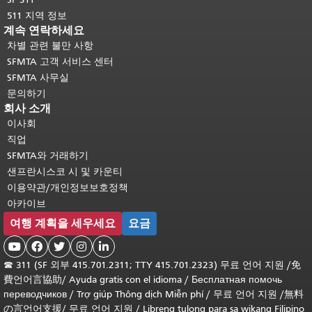
511 지역 정보
계속 연락하세요
차별 관련 불만 사항
SFMTA 고객 서비스 센터
SFMTA 사무실
문의하기
회사 소개
이사회
직업
SFMTA와 거래하기
샌프란시스코 시 및 카운티
이용약관/개인정보보호정책
아카이브
여행 계획을 세우세요
요금





☎
311 (SF 외부 415.701.2311; TTY 415.701.2323) 무료 언어 지원 /
免
費언어言協助
/
Ayuda gratis con el idioma
/
Бесплатная помочь
переводчиков
/
Trợ giúp Thông dịch Miễn phí
/
무료 언어 지원
/
無料
の言언어支援
/
무료 언어 지원
/
Libreng tulong para sa wikang Filipino