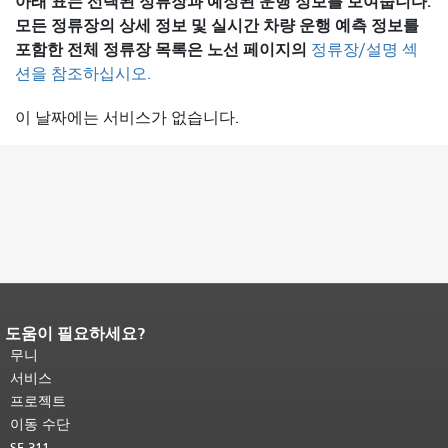
아래 표는 선택된 정류장과 예정된 운행 정보를 보여줍니다.
모든 정류장의 상세 정보 및 실시간 차량 운행 예측 정보를
포함한 전체 정류장 목록은
노선 페이지의
정류장/설명 섹
션을 참조하십시오.
이 날짜에는 서비스가 없습니다.
도움이 필요하세요?
페이지 내용 끝입니다.
이 페이지의 나
머지 내용은 모든 페이지에 반복됩니
무니
다.
메인 콘텐츠 상단으로 돌아가려면
서비스
여기를 클릭하십시오
.
프로젝트
이동 수단
SF 311