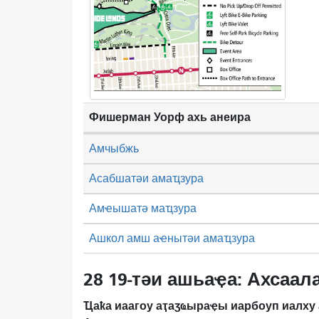
Фишерман Уорф ахь анеира
Амчыбжь
Асабшатәи амаҵзура
Амҽышатә маҵзура
Ашкол амш аҽнытәи амаҵзура
28 19-тәи ашьаҿа: Ахсаал
Ҵаҟа иаагоу аҭаӡҩыраҿы иарбоуп иалху 