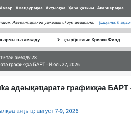
주
Амзар
Амаҵзурақәа
Ахҭысқәа
Ҳара ҳазкны
Акариерақәа
요
콘
алшом. Агәҽанҵарақәа уажәгьы иҟоуп аҽаҩрала.
(Еиҳаны:
0
аҵых
텐
츠
тә
Анҵәамҭа
로
Аныҟәара
аҭыԥ
건
шԥасҭаху
너
19-тәи амҩаду 28
뛰
атә графикқәа БАРТ - Июль 27, 2026
기
тиҟа адәықәҵаратә графикқәа БАРТ
лқәа анҭыҵ: август 7-9, 2026