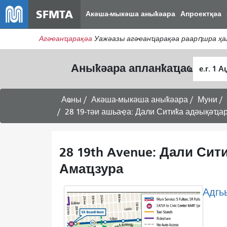
SFMTA
Акәша-мыкәша аныҟәара
Апроектқәа
Агәҽанҵарақәа
Уажәазы ​​агәҽанҵарақәа раарԥшра ҳ
Алагара
Аныҟәара апланҟаҵаҩ
ҭыԥ
Аҩны
Акәша-мыкәша аныҟәара
Муни
28 19-тәи ашьаҿа: Дали Ситиҟа адәықәҵар
28 19th Avenue: Дали Си
Амаҵзура
Адгьы