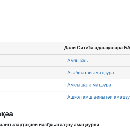
Дали Ситиҟа адәықәлара Б
Амчыбжь
Асабшатәи амаҵзура
Амҽышатә маҵзура
Ашкол амш аҽнытәи амаҵзу
ақәа
аангыларҭақәеи иазԥхьагәаҭоу амаҵзуреи.