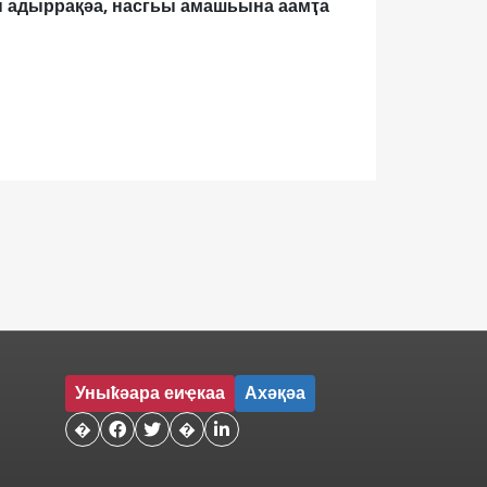
зы адыррақәа, насгьы амашьына аамҭа
Уныҟәара еиҿкаа
Ахәқәа
�


�
