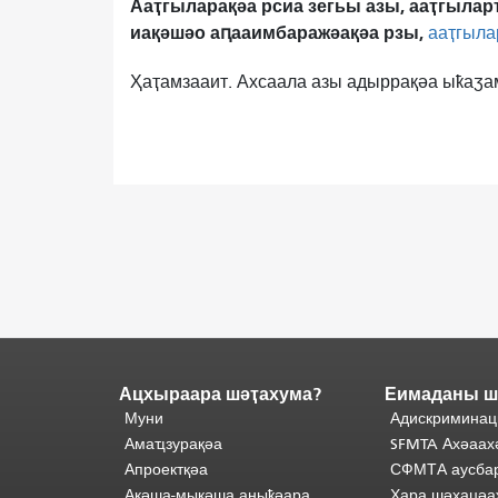
Ааҭгыларақәа рсиа зегьы азы, ааҭгылар
иақәшәо ​​аԥааимбаражәақәа рзы,
ааҭгыла
Ҳаҭамзааит. Ахсаала азы адыррақәа ыҟаӡа
Ацхыраара шәҭахума?
Еимаданы ш
Адаҟьа
аҵакы
Муни
Адискриминац
анҵәамҭа.
Ари
Амаҵзурақәа
SFMTA Ахәаах
адаҟьа
Апроектқәа
СФМТА аусбар
иаанхаз
Акәша-мыкәша аныҟәара
Ҳара шәҳацәа