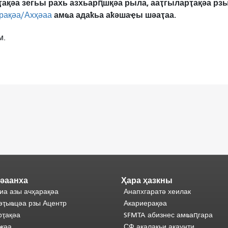
ҭақәа зегьы рахь азхьарԥшқәа рыла, ааҭгыларҭақәа р
амҩа адаҟьа аҟәшаҿы шәаҭаа.
рақәа/Ахҳәаа
м.
әаанха
Ҳара ҳазкны
иа азы ачҳарақәа
Анапхгаратә хеилак
әҭыҩцәа рзы Ацентр
Акариерақәа
ҭақәа
SFMTA абизнес амҩаԥгара
жәа
СФ ақалақьи акаунти