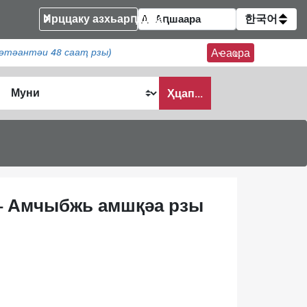
Ирццаку азхьарԥшқәа
한국어
әтәантәи 48 сааҭ рзы)
Аҽаҩра
Ҳцап...
 - Амчыбжь амшқәа рзы