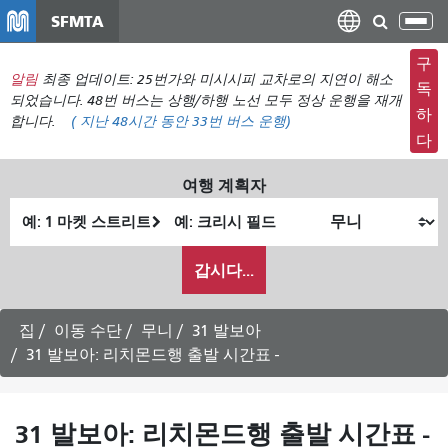
주
SFMTA
탐
요
색
컨
구
메
알림
최종 업데이트: 25번가와 미시시피 교차로의 지연이 해소
텐
독
뉴
되었습니다. 48번 버스는 상행/하행 노선 모두 정상 운행을 재개
츠
하
합니다.
(
지난 48시간 동안
33번 버스 운행)
전
로
다
환
건
너
여행 계획자
뛰
출
최
기
발
종
내
위
위
갑시다...
가
치
치
여
행
집
이동 수단
무니
31 발보아
하
31 발보아: 리치몬드행 출발 시간표 -
고
싶
은
31 발보아: 리치몬드행 출발 시간표 -