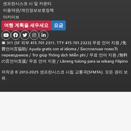
샌프란시스코 시 및 카운티
이용약관/개인정보보호정책
아카이브
여행 계획을 세우세요
요금





☎
311 (SF 외부 415.701.2311; TTY 415.701.2323) 무료 언어 지원 /
免
費언어言協助
/
Ayuda gratis con el idioma
/
Бесплатная помоЂ
переводчиков
/
Trợ giúp Thông dịch Miễn phí
/
무료 언어 지원
/
無料
の言언어支援
/
무료 언어 지원
/
Libreng tulong para sa wikang Filipino
저작권 © 2013-2025 샌프란시스코 시립 교통국(SFMTA). 모든 권리 보
유.