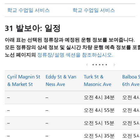
학교 수업일 서비스
학교 수업일 서비스
31 발보아: 일정
아래 표는 선택된 정류장과 예정된 운행 정보를 보여줍니다.
모든 정류장의 상세 정보 및 실시간 차량 운행 예측 정보를 포
노선 페이지의
정류장/설명 섹션을 참조하십시오.
Cyril Magnin St
Eddy St & Van
Turk St &
Balboa 
& Market St
Ness Ave
Masonic Ave
6th Ave
--
--
오전 4시 34분
오전 4시
--
--
오전 4시 55분
오전 4시
--
--
오전 5시 15분
오전 5시
--
--
오전 5시 35분
오전 5시