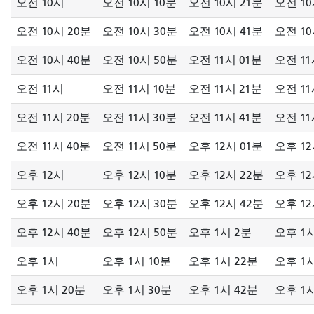
오전 10시
오전 10시 10분
오전 10시 21분
오전 10
오전 10시 20분
오전 10시 30분
오전 10시 41분
오전 10
오전 10시 40분
오전 10시 50분
오전 11시 01분
오전 11
오전 11시
오전 11시 10분
오전 11시 21분
오전 11
오전 11시 20분
오전 11시 30분
오전 11시 41분
오전 11
오전 11시 40분
오전 11시 50분
오후 12시 01분
오후 12
오후 12시
오후 12시 10분
오후 12시 22분
오후 12
오후 12시 20분
오후 12시 30분
오후 12시 42분
오후 12
오후 12시 40분
오후 12시 50분
오후 1시 2분
오후 1
오후 1시
오후 1시 10분
오후 1시 22분
오후 1시
오후 1시 20분
오후 1시 30분
오후 1시 42분
오후 1시