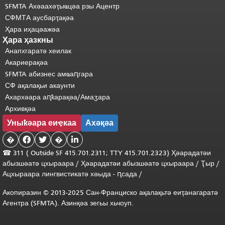
SFMTA Ахәаахәҭыҩцәа рзы Ацентр
СФМТА аусбарҭақәа
Ҳара иҳацәажәа
Ҳара ҳазкны
Анапхгаратә хеилак
Акариерақәа
SFMTA абизнес амҩаԥгара
СФ ақалақьи акаунти
Ахархәара аԥҟарақәа/Амаӡара
Архивқәа
Уныҟәара еиҿкаа
Ахәқәа
�


�

☎ 311 (
Outside
SF 415.701.2311; TTY 415.701.2323) Ҳәарадатәи
абызшәатә цхыраара
/
Ҳәарадатәи
абызшәатә
цхыраара
/
Ҭыр
/
Ацхыраара
лингвистикатә
хәыда
-
ԥсада
/
Акопиразин © 2013-2025 Сан-Франциско ақалақьтә еиҭанагаратә
Агентра (SFMTA). Азинқәа зегьы хьчоуп.