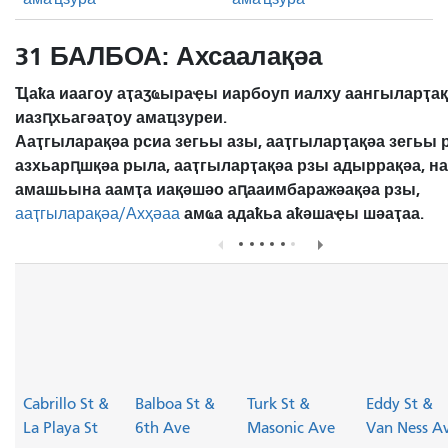
31 БАЛБОА: Ахсаалақәа
Ҵаҟа иаагоу аҭаӡҩыраҿы иарбоуп иалху аангыларҭа
иазԥхьагәаҭоу амаҵзуреи.
Ааҭгыларақәа рсиа зегьы азы, ааҭгыларҭақәа зегьы 
азхьарԥшқәа рыла, ааҭгыларҭақәа рзы адыррақәа, н
амашьына аамҭа иақәшәо ​​аԥааимбаражәақәа рзы,
амҩа адаҟьа аҟәшаҿы шәаҭаа.
ааҭгыларақәа/Ахҳәаа
Cabrillo St &
Balboa St &
Turk St &
Eddy St &
La Playa St
6th Ave
Masonic Ave
Van Ness A