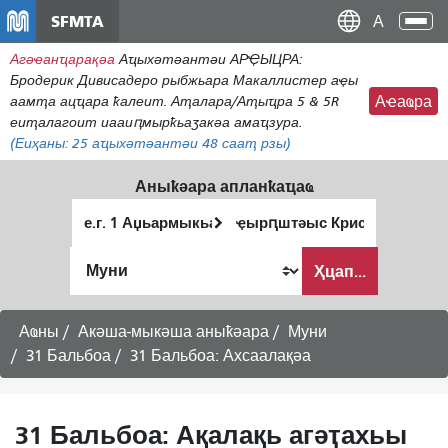
주
SFMTA
Ана
요
аԥс
Агәҽанҵарақәа
Аҵыхәтәантәи АРҾЫЦРА:
콘
Бродерик Дивисадеро рыбжьара Макаллистер аҿы
텐
аамҭа ацҵара ҟалеит. Аҭалара/Аҭыҵра 5 & 5R
Аҽаҩра
츠
еиҭалагоит иааиԥмырҟьаӡакәа амаҵзура.
로
(Еиҳаны:
25
аҵыхәтәантәи 48 сааҭ рзы)
건
너
Аныҟәара апланҟаҵаҩ
뛰
Алагаратә
Анҵәамҭа
기
ҭыԥ
аҭыԥ
Аныҟәара
Ҳцап...
шԥасҭаху
Аҩны
Акәша-мыкәша аныҟәара
Муни
31 Бальбоа
31 Бальбоа: Ахсаалақәа
31 Бальбоа: Ақалақь агәҭахьы