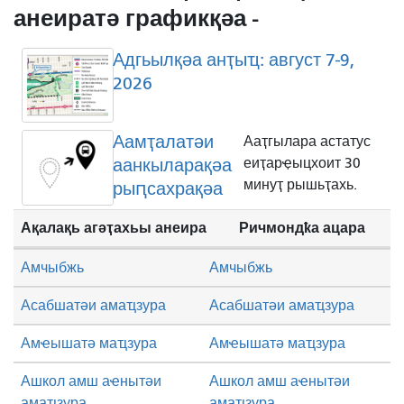
анеиратә графикқәа -
Адгьылқәа анҭыҵ: август 7-9,
2026
Аамҭалатәи
Ааҭгылара астатус
аанкыларақәа
еиҭарҿыцхоит 30
минуҭ рышьҭахь.
рыԥсахрақәа
Ақалақь агәҭахьы анеира
Ричмондҟа ацара
Амчыбжь
Амчыбжь
Асабшатәи амаҵзура
Асабшатәи амаҵзура
Амҽышатә маҵзура
Амҽышатә маҵзура
Ашкол амш аҽнытәи
Ашкол амш аҽнытәи
амаҵзура
амаҵзура