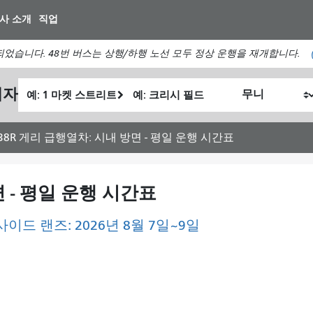
주
사 소개
직업
요
컨
었습니다. 48번 버스는 상행/하행 노선 모두 정상 운행을 재개합니다.
텐
츠
출
최
획자
로
내
발
종
건
가
위
위
너
여
치
치
38R 게리 급행열차: 시내 방면 - 평일 운행 시간표
뛰
행
기
하
고
면 - 평일 운행 시간표
싶
은
이드 랜즈: 2026년 8월 7일~9일
방
식