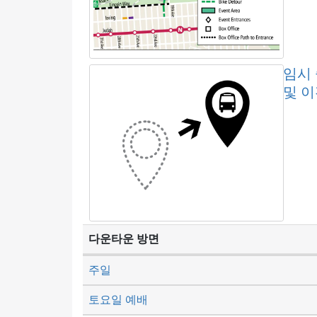
임시
및 
다운타운 방면
주일
토요일 예배