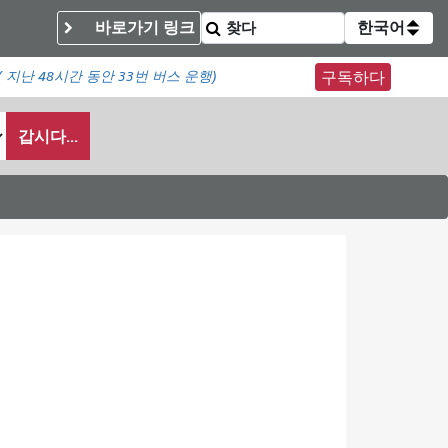
바로가기 링크
한국어
(
지난 48시간 동안
33번 버스 운행)
구독하다
갑시다...