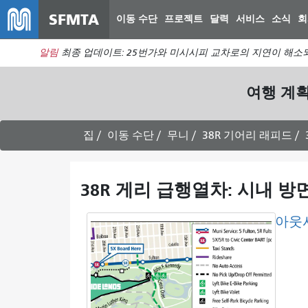
SFMTA
이동 수단
프로젝트
달력
서비스
소식
회
알림
최종 업데이트: 25번가와 미시시피 교차로의 지연이 해소되
여행 계
집
이동 수단
무니
38R 기어리 래피드
38R 게리 급행열차: 시내 방
아웃사