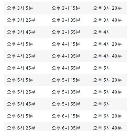
오후 3시 5분
오후 3시 15분
오후 3시 20분
오후 3시 25분
오후 3시 35분
오후 3시 40분
오후 3시 45분
오후 3시 55분
오후 4시
오후 4시 5분
오후 4시 15분
오후 4시 20분
오후 4시 25분
오후 4시 35분
오후 4시 40분
오후 4시 45분
오후 4시 55분
오후 5시
오후 5시 5분
오후 5시 15분
오후 5시 20분
오후 5시 25분
오후 5시 35분
오후 5시 40분
오후 5시 45분
오후 5시 55분
오후 6시
오후 6시 5분
오후 6시 15분
오후 6시 20분
오후 6시 25분
오후 6시 35분
오후 6시 40분