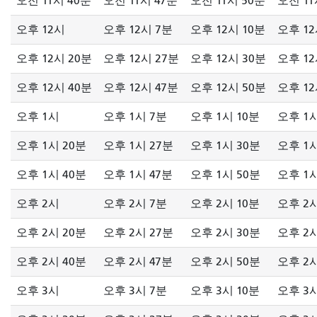
오전 11시 40분
오전 11시 47분
오전 11시 50분
오전 11
오후 12시
오후 12시 7분
오후 12시 10분
오후 12
오후 12시 20분
오후 12시 27분
오후 12시 30분
오후 12
오후 12시 40분
오후 12시 47분
오후 12시 50분
오후 12
오후 1시
오후 1시 7분
오후 1시 10분
오후 1시
오후 1시 20분
오후 1시 27분
오후 1시 30분
오후 1시
오후 1시 40분
오후 1시 47분
오후 1시 50분
오후 1시
오후 2시
오후 2시 7분
오후 2시 10분
오후 2시
오후 2시 20분
오후 2시 27분
오후 2시 30분
오후 2시
오후 2시 40분
오후 2시 47분
오후 2시 50분
오후 2시
오후 3시
오후 3시 7분
오후 3시 10분
오후 3시