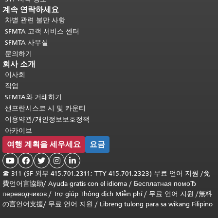
계속 연락하세요
차별 관련 불만 사항
SFMTA 고객 서비스 센터
SFMTA 사무실
문의하기
회사 소개
이사회
직업
SFMTA와 거래하기
샌프란시스코 시 및 카운티
이용약관/개인정보보호정책
아카이브
여행 계획을 세우세요
요금





☎
311 (SF 외부 415.701.2311; TTY 415.701.2323) 무료 언어 지원 /
免
費언어言協助
/
Ayuda gratis con el idioma
/
Бесплатная помоЂ
переводчиков
/
Trợ giúp Thông dịch Miễn phí
/
무료 언어 지원
/
無料
の言언어支援
/
무료 언어 지원
/
Libreng tulong para sa wikang Filipino