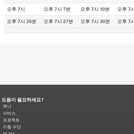
오후 7시
오후 7시 7분
오후 7시 10분
오후 7시
오후 7시 20분
오후 7시 27분
오후 7시 30분
오후 7시
도움이 필요하세요?
페이지 내용 끝입니다.
이 페이지의 나
머지 내용은 모든 페이지에 반복됩니
무니
다.
메인 콘텐츠 상단으로 돌아가려면
서비스
여기를 클릭하십시오
.
프로젝트
이동 수단
SF 311