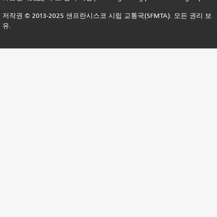
저작권 © 2013-2025 샌프란시스코 시립 교통국(SFMTA). 모든 권리 보
유.