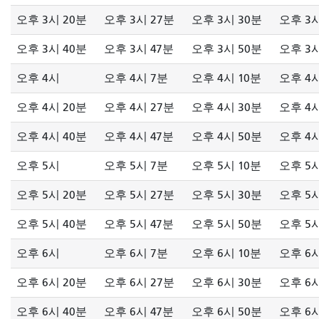
오후 3시 20분
오후 3시 27분
오후 3시 30분
오후 3시
오후 3시 40분
오후 3시 47분
오후 3시 50분
오후 3시
오후 4시
오후 4시 7분
오후 4시 10분
오후 4시
오후 4시 20분
오후 4시 27분
오후 4시 30분
오후 4시
오후 4시 40분
오후 4시 47분
오후 4시 50분
오후 4시
오후 5시
오후 5시 7분
오후 5시 10분
오후 5시
오후 5시 20분
오후 5시 27분
오후 5시 30분
오후 5시
오후 5시 40분
오후 5시 47분
오후 5시 50분
오후 5시
오후 6시
오후 6시 7분
오후 6시 10분
오후 6시
오후 6시 20분
오후 6시 27분
오후 6시 30분
오후 6시
오후 6시 40분
오후 6시 47분
오후 6시 50분
오후 6시