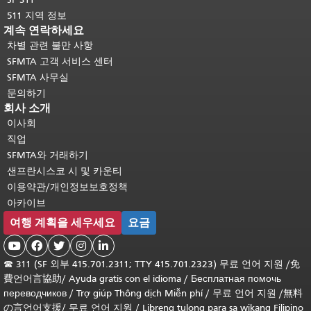
511 지역 정보
계속 연락하세요
차별 관련 불만 사항
SFMTA 고객 서비스 센터
SFMTA 사무실
문의하기
회사 소개
이사회
직업
SFMTA와 거래하기
샌프란시스코 시 및 카운티
이용약관/개인정보보호정책
아카이브
여행 계획을 세우세요
요금





☎
311 (SF 외부 415.701.2311; TTY 415.701.2323) 무료 언어 지원 /
免
費언어言協助
/
Ayuda gratis con el idioma
/
Бесплатная помочь
переводчиков
/
Trợ giúp Thông dịch Miễn phí
/
무료 언어 지원
/
無料
の言언어支援
/
무료 언어 지원
/
Libreng tulong para sa wikang Filipino