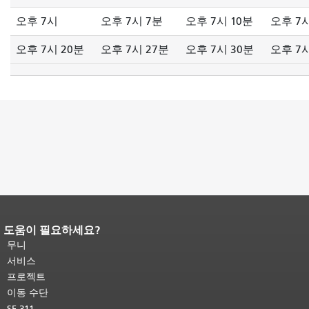
오후 7시
오후 7시 7분
오후 7시 10분
오후 7시
오후 7시 20분
오후 7시 27분
오후 7시 30분
오후 7시
도움이 필요하세요?
페이지 내용 끝입니다.
이 페이지의 나
머지 내용은 모든 페이지에 반복됩니
무니
다.
메인 콘텐츠 상단으로 돌아가려면
서비스
여기를 클릭하십시오
.
프로젝트
이동 수단
SF 311