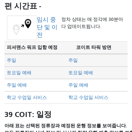
방
편 시간표 -
식
임시 중
정차 상태는 매 정각에 30분마
단 및 이
다 업데이트됩니다.
전
피셔맨스 워프 입항 예정
코이트 타워 방면
주일
주일
토요일 예배
토요일 예배
주일 예배
주일 예배
학교 수업일 서비스
학교 수업일 서비스
39 COIT: 일정
아래 표는 선택된 정류장과 예정된 운행 정보를 보여줍니다.