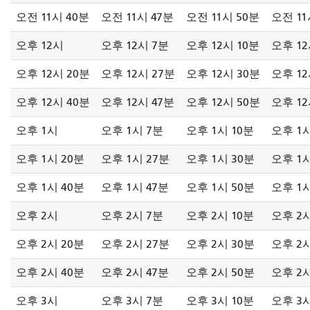
오전 11시 40분
오전 11시 47분
오전 11시 50분
오전 11
오후 12시
오후 12시 7분
오후 12시 10분
오후 12
오후 12시 20분
오후 12시 27분
오후 12시 30분
오후 12
오후 12시 40분
오후 12시 47분
오후 12시 50분
오후 12
오후 1시
오후 1시 7분
오후 1시 10분
오후 1시
오후 1시 20분
오후 1시 27분
오후 1시 30분
오후 1시
오후 1시 40분
오후 1시 47분
오후 1시 50분
오후 1시
오후 2시
오후 2시 7분
오후 2시 10분
오후 2시
오후 2시 20분
오후 2시 27분
오후 2시 30분
오후 2시
오후 2시 40분
오후 2시 47분
오후 2시 50분
오후 2시
오후 3시
오후 3시 7분
오후 3시 10분
오후 3시