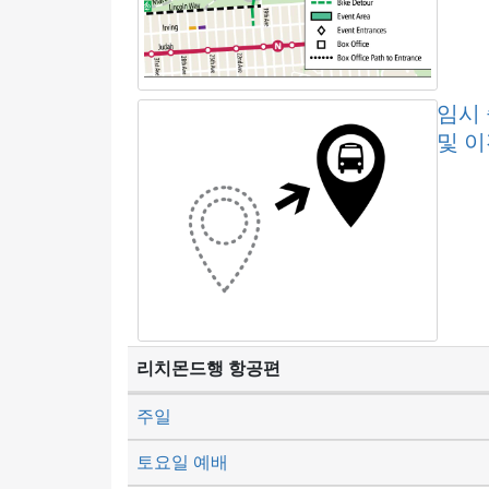
임시
및 
리치몬드행 항공편
주일
토요일 예배