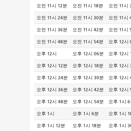
오전 11시 12분
오전 11시 18분
오전 11시 
오전 11시 24분
오전 11시 30분
오전 11시 
오전 11시 36분
오전 11시 42분
오전 11시 
오전 11시 48분
오전 11시 54분
오후 12시 
오후 12시
오후 12시 06분
오후 12시 
오후 12시 12분
오후 12시 18분
오후 12시 
오후 12시 24분
오후 12시 30분
오후 12시 
오후 12시 36분
오후 12시 42분
오후 12시 
오후 12시 48분
오후 12시 54분
오후 1시 
오후 1시
오후 1시 6분
오후 1시 1
오후 1시 12분
오후 1시 18분
오후 1시 3