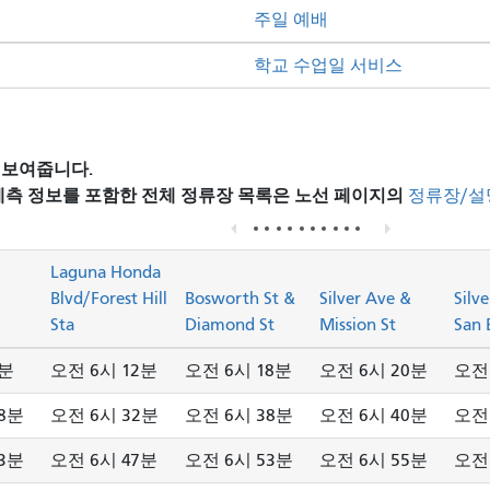
주일 예배
학교 수업일 서비스
 보여줍니다.
 예측 정보를 포함한 전체 정류장 목록은
노선 페이지의
정류장/설
Laguna Honda
Blvd/Forest Hill
Bosworth St &
Silver Ave &
Silv
Sta
Diamond St
Mission St
San 
8분
오전 6시 12분
오전 6시 18분
오전 6시 20분
오전 
8분
오전 6시 32분
오전 6시 38분
오전 6시 40분
오전 
3분
오전 6시 47분
오전 6시 53분
오전 6시 55분
오전