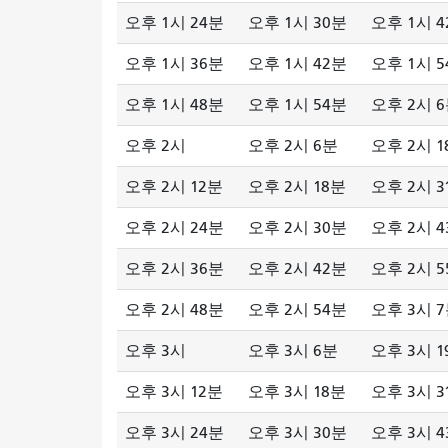
오후 1시 24분
오후 1시 30분
오후 1시 4
오후 1시 36분
오후 1시 42분
오후 1시 5
오후 1시 48분
오후 1시 54분
오후 2시 
오후 2시
오후 2시 6분
오후 2시 1
오후 2시 12분
오후 2시 18분
오후 2시 3
오후 2시 24분
오후 2시 30분
오후 2시 4
오후 2시 36분
오후 2시 42분
오후 2시 5
오후 2시 48분
오후 2시 54분
오후 3시 
오후 3시
오후 3시 6분
오후 3시 1
오후 3시 12분
오후 3시 18분
오후 3시 3
오후 3시 24분
오후 3시 30분
오후 3시 4