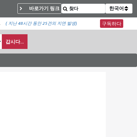
바로가기 링크
한국어
.
(
지난 48시간 동안
25건의 지연 발생)
구독하다
갑시다...