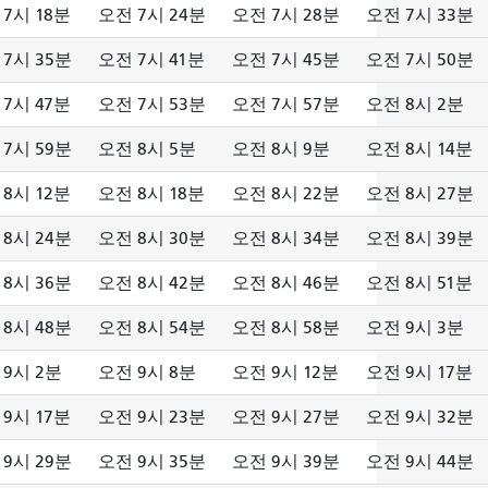
7시 18분
오전 7시 24분
오전 7시 28분
오전 7시 33분
7시 35분
오전 7시 41분
오전 7시 45분
오전 7시 50분
7시 47분
오전 7시 53분
오전 7시 57분
오전 8시 2분
7시 59분
오전 8시 5분
오전 8시 9분
오전 8시 14분
8시 12분
오전 8시 18분
오전 8시 22분
오전 8시 27분
8시 24분
오전 8시 30분
오전 8시 34분
오전 8시 39분
8시 36분
오전 8시 42분
오전 8시 46분
오전 8시 51분
8시 48분
오전 8시 54분
오전 8시 58분
오전 9시 3분
 9시 2분
오전 9시 8분
오전 9시 12분
오전 9시 17분
9시 17분
오전 9시 23분
오전 9시 27분
오전 9시 32분
9시 29분
오전 9시 35분
오전 9시 39분
오전 9시 44분