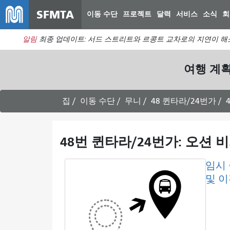
SFMTA
이동 수단
프로젝트
달력
서비스
소식
회
알림
최종 업데이트: 서드 스트리트와 르콩트 교차로의 지연이 해
여행 계
집
이동 수단
무니
48 퀸타라/24번가
48번 퀸타라/24번가: 오션 
임시
및 