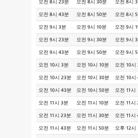
오전 8시 23분
오전 8시 30분
오전 8시 
오전 8시 43분
오전 8시 50분
오전 8시 
오전 9시 3분
오전 9시 10분
오전 9시 
오전 9시 23분
오전 9시 30분
오전 9시 
오전 9시 43분
오전 9시 50분
오전 9시 
오전 10시 3분
오전 10시 10분
오전 10시 
오전 10시 23분
오전 10시 30분
오전 10시 
오전 10시 43분
오전 10시 50분
오전 11시
오전 11시 3분
오전 11시 10분
오전 11시 
오전 11시 23분
오전 11시 30분
오전 11시 
오전 11시 43분
오전 11시 50분
오후 12시