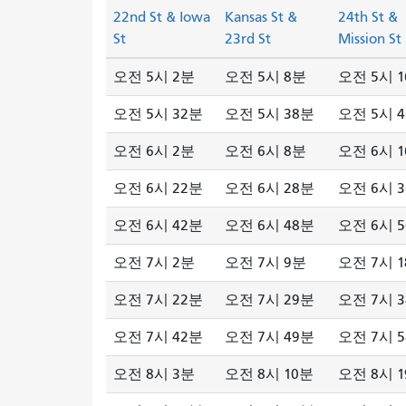
22nd St & Iowa
Kansas St &
24th St &
St
23rd St
Mission St
오전 5시 2분
오전 5시 8분
오전 5시 
오전 5시 32분
오전 5시 38분
오전 5시 
오전 6시 2분
오전 6시 8분
오전 6시 
오전 6시 22분
오전 6시 28분
오전 6시 
오전 6시 42분
오전 6시 48분
오전 6시 
오전 7시 2분
오전 7시 9분
오전 7시 
오전 7시 22분
오전 7시 29분
오전 7시 
오전 7시 42분
오전 7시 49분
오전 7시 
오전 8시 3분
오전 8시 10분
오전 8시 