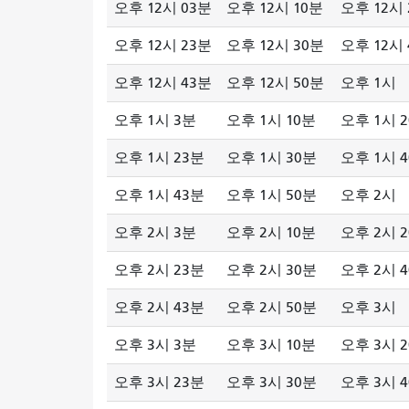
오후 12시 03분
오후 12시 10분
오후 12시 
오후 12시 23분
오후 12시 30분
오후 12시 
오후 12시 43분
오후 12시 50분
오후 1시
오후 1시 3분
오후 1시 10분
오후 1시 
오후 1시 23분
오후 1시 30분
오후 1시 
오후 1시 43분
오후 1시 50분
오후 2시
오후 2시 3분
오후 2시 10분
오후 2시 
오후 2시 23분
오후 2시 30분
오후 2시 
오후 2시 43분
오후 2시 50분
오후 3시
오후 3시 3분
오후 3시 10분
오후 3시 
오후 3시 23분
오후 3시 30분
오후 3시 