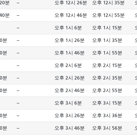
20분
--
오후 12시 26분
오후 12시 35분
40분
--
오후 12시 46분
오후 12시 55분
--
오후 1시 6분
오후 1시 15분
20분
--
오후 1시 26분
오후 1시 35분
40분
--
오후 1시 46분
오후 1시 55분
--
오후 2시 6분
오후 2시 15분
20분
--
오후 2시 26분
오후 2시 35분
40분
--
오후 2시 46분
오후 2시 55분
--
오후 3시 6분
오후 3시 15분
20분
--
오후 3시 26분
오후 3시 36분
40분
--
오후 3시 46분
오후 3시 56분