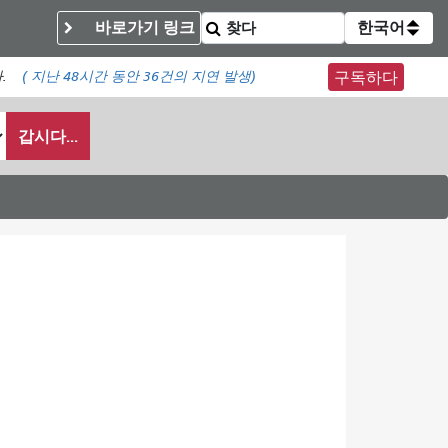
바로가기 링크
한국어
.
(
지난 48시간 동안
36건의 지연 발생)
구독하다
갑시다...