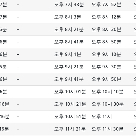
37분
--
오후 7시 43분
오후 7시 52분
57분
--
오후 8시 3분
오후 8시 12분
16분
--
오후 8시 21분
오후 8시 30분
36분
--
오후 8시 41분
오후 8시 50분
56분
--
오후 9시 1분
오후 9시 10분
16분
--
오후 9시 21분
오후 9시 30분
36분
--
오후 9시 41분
오후 9시 50분
56분
--
오후 10시 01분
오후 10시 10분
16분
--
오후 10시 21분
오후 10시 30분
46분
--
오후 10시 51분
오후 11시
16분
--
오후 11시 21분
오후 11시 30분