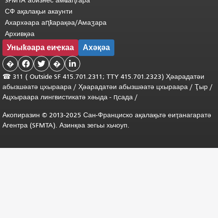
SFMTA абизнес амҩаԥгара
СФ ақалақьи акаунти
Ахархәара аԥҟарақәа/Амаӡара
Архивқәа
Уныҟәара еиҿкаа
Ахәқәа
�


�

☎ 311 (
Outside
SF 415.701.2311; TTY 415.701.2323) Ҳәарадатәи
абызшәатә цхыраара
/
Ҳәарадатәи
абызшәатә
цхыраара
/
Ҭыр
/
Ацхыраара
лингвистикатә
хәыда
-
ԥсада
/
Акопиразин © 2013-2025 Сан-Франциско ақалақьтә еиҭанагаратә
Агентра (SFMTA). Азинқәа зегьы хьчоуп.