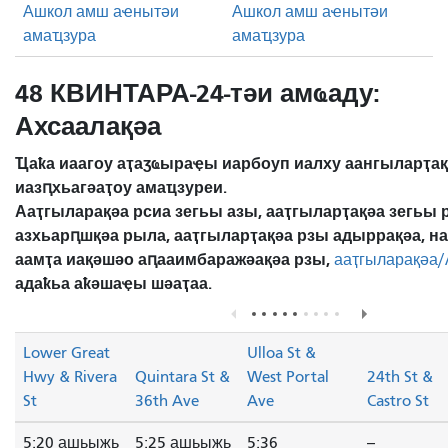
Ашкол амш аҽнытәи
Ашкол амш аҽнытәи
амаҵзура
амаҵзура
48 КВИНТАРА-24-тәи амҩаду:
Ахсаалақәа
Ҵаҟа иаагоу аҭаӡҩыраҿы иарбоуп иалху аангыларҭа
иазԥхьагәаҭоу амаҵзуреи.
Ааҭгыларақәа рсиа зегьы азы, ааҭгыларҭақәа зегьы 
азхьарԥшқәа рыла, ааҭгыларҭақәа рзы адыррақәа, 
аамҭа иақәшәо ​​аԥааимбаражәақәа рзы,
ааҭгыларақәа/
адаҟьа аҟәшаҿы шәаҭаа.
Lower Great
Ulloa St &
Hwy & Rivera
Quintara St &
West Portal
24th St &
St
36th Ave
Ave
Castro St
5:20 ашьыжь
5:25 ашьыжь
5:36
--