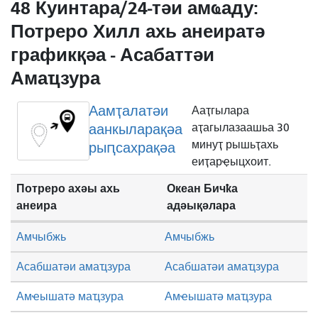
48 Куинтара/24-тәи амҩаду:
Потреро Хилл ахь анеиратә
графикқәа - Асабаттәи
Амаҵзура
Аамҭалатәи
Ааҭгылара
аанкыларақәа
аҭагылазаашьа 30
минуҭ рышьҭахь
рыԥсахрақәа
еиҭарҿыцхоит.
Потреро ахәы ахь
Океан Бичҟа
анеира
адәықәлара
Амчыбжь
Амчыбжь
Асабшатәи амаҵзура
Асабшатәи амаҵзура
Амҽышатә маҵзура
Амҽышатә маҵзура