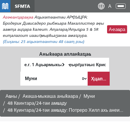
주
SFMTA
Ана
요
аԥс
Агәҽанҵарақәа
Аҵыхәтәантәи АРҾЫЦРА:
콘
Бродерик Дивисадеро рыбжьара Макаллистер аҿы
텐
аамҭа ацҵара ҟалеит. Аҭалара/Аҭыҵра 5 & 5R
Аҽаҩра
츠
еиҭалагоит иааиԥмырҟьаӡакәа амаҵзура.
로
(Еиҳаны:
25
аҵыхәтәантәи 48 сааҭ рзы)
건
너
Аныҟәара апланҟаҵаҩ
뛰
Алагаратә
Анҵәамҭа
기
ҭыԥ
аҭыԥ
Аныҟәара
Ҳцап...
шԥасҭаху
Аҩны
Акәша-мыкәша аныҟәара
Муни
48 Квинтара/24-тәи амҩаду
48 Куинтара/24-тәи амҩаду: Потреро Хилл ахь анеиратә графикқәа - Асабаттәи Амаҵзура