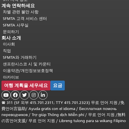
계속 연락하세요
차별 관련 불만 사항
SFMTA 고객 서비스 센터
SFMTA 사무실
문의하기
회사 소개
이사회
직업
SFMTA와 거래하기
샌프란시스코 시 및 카운티
이용약관/개인정보보호정책
아카이브
여행 계획을 세우세요
요금





☎
311 (SF 외부 415.701.2311; TTY 415.701.2323) 무료 언어 지원 /
免
費언어言協助
/
Ayuda gratis con el idioma
/
Бесплатная помочь
переводчиков
/
Trợ giúp Thông dịch Miễn phí
/
무료 언어 지원
/
無料
の言언어支援
/
무료 언어 지원
/
Libreng tulong para sa wikang Filipino