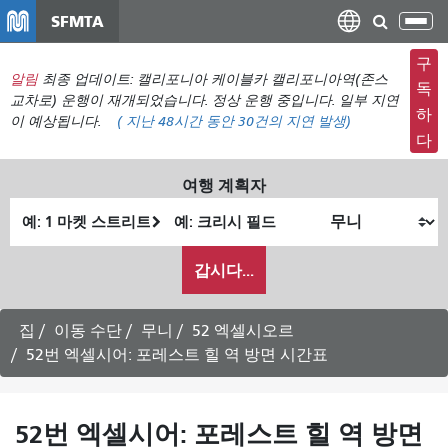
주
SFMTA
탐
요
색
컨
구
메
알림
최종 업데이트: 캘리포니아 케이블카 캘리포니아역(존스
텐
독
뉴
교차로) 운행이 재개되었습니다. 정상 운행 중입니다. 일부 지연
츠
하
이 예상됩니다.
(
지난 48시간 동안
30건의 지연 발생)
전
로
다
환
건
너
여행 계획자
뛰
출
최
기
발
종
내
위
위
갑시다...
가
치
치
여
행
집
이동 수단
무니
52 엑셀시오르
하
52번 엑셀시어: 포레스트 힐 역 방면 시간표
고
싶
은
52번 엑셀시어: 포레스트 힐 역 방면