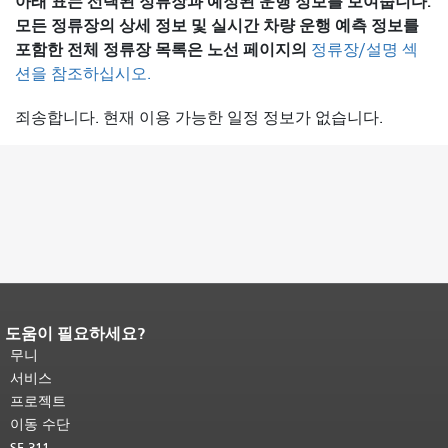
아래 표는 선택된 정류장과 예정된 운행 정보를 보여줍니다.
모든 정류장의 상세 정보 및 실시간 차량 운행 예측 정보를
포함한 전체 정류장 목록은
노선 페이지의
정류장/설명 섹
션을 참조하십시오.
죄송합니다. 현재 이용 가능한 일정 정보가 없습니다.
도움이 필요하세요?
페이지 내용 끝입니다.
이 페이지의 나
머지 내용은 모든 페이지에 반복됩니
무니
다.
메인 콘텐츠 상단으로 돌아가려면
서비스
여기를 클릭하십시오
.
프로젝트
이동 수단
SF 311