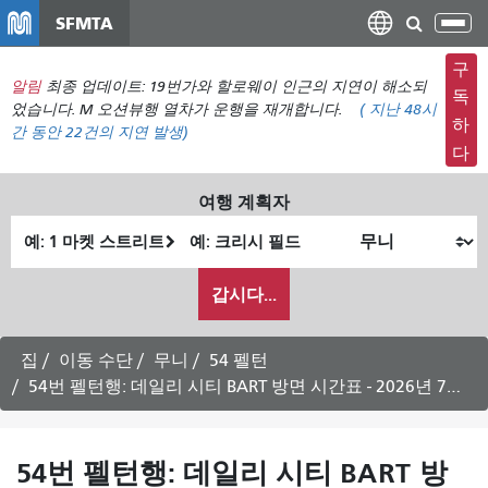
주
SFMTA
탐
요
색
컨
구
메
알림
최종 업데이트: 19번가와 할로웨이 인근의 지연이 해소되
텐
독
뉴
었습니다. M 오션뷰행 열차가 운행을 재개합니다.
(
지난 48시
츠
하
간 동안
22건의 지연 발생)
전
로
다
환
건
너
여행 계획자
뛰
출
최
기
발
종
내
위
위
갑시다...
가
치
치
여
행
집
이동 수단
무니
54 펠턴
하
54번 펠턴행: 데일리 시티 BART 방면 시간표 - 2026년 7월 31일
고
싶
은
54번 펠턴행: 데일리 시티 BART 방