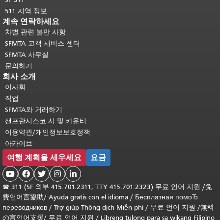
511 지역 정보
계속 연락하세요
차별 관련 불만 사항
SFMTA 고객 서비스 센터
SFMTA 사무실
문의하기
회사 소개
이사회
직업
SFMTA와 거래하기
샌프란시스코 시 및 카운티
이용약관/개인정보보호정책
아카이브
여행 계획을 세우세요
요금





☎
311 (SF 외부 415.701.2311; TTY 415.701.2323) 무료 언어 지원 /
免
費언어言協助
/
Ayuda gratis con el idioma
/
Бесплатная помоЂ
переводчиков
/
Trợ giúp Thông dịch Miễn phí
/
무료 언어 지원
/
無料
の言언어支援
/
무료 언어 지원
/
Libreng tulong para sa wikang Filipino