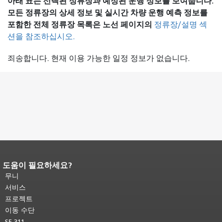
아래 표는 선택된 정류장과 예정된 운행 정보를 보여줍니다.
모든 정류장의 상세 정보 및 실시간 차량 운행 예측 정보를
포함한 전체 정류장 목록은
노선 페이지의
정류장/설명 섹
션을 참조하십시오.
죄송합니다. 현재 이용 가능한 일정 정보가 없습니다.
도움이 필요하세요?
페이지 내용 끝입니다.
이 페이지의 나
머지 내용은 모든 페이지에 반복됩니
무니
다.
메인 콘텐츠 상단으로 돌아가려면
서비스
여기를 클릭하십시오
.
프로젝트
이동 수단
SF 311