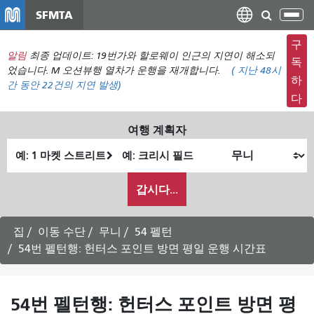
주
SFMTA
탐
요
색
컨
구
메
알림
최종 업데이트: 19번가와 할로웨이 인근의 지연이 해소되
텐
독
뉴
었습니다. M 오션뷰행 열차가 운행을 재개합니다.
(
지난 48시
츠
하
간 동안
22건의 지연 발생)
전
로
다
환
건
너
여행 계획자
뛰
출
최
기
발
종
내
위
위
갑시다...
가
치
치
여
행
집
이동 수단
무니
54 펠턴
하
54번 펠턴행: 헌터스 포인트 방면 평일 운행 시간표
고
싶
은
54번 펠턴행: 헌터스 포인트 방면 평