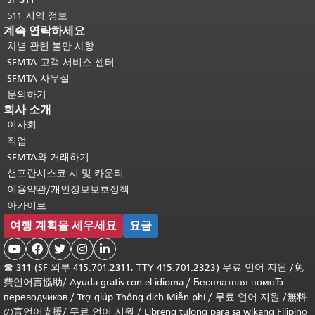
511 지역 정보
계속 연락하세요
차별 관련 불만 사항
SFMTA 고객 서비스 센터
SFMTA 사무실
문의하기
회사 소개
이사회
직업
SFMTA와 거래하기
샌프란시스코 시 및 카운티
이용약관/개인정보보호정책
아카이브
여행 계획을 세우세요
요금





☎
311 (SF 외부 415.701.2311; TTY 415.701.2323) 무료 언어 지원 /
免
費언어言協助
/
Ayuda gratis con el idioma
/
Бесплатная помоЂ
переводчиков
/
Trợ giúp Thông dịch Miễn phí
/
무료 언어 지원
/
無料
の言언어支援
/
무료 언어 지원
/
Libreng tulong para sa wikang Filipino