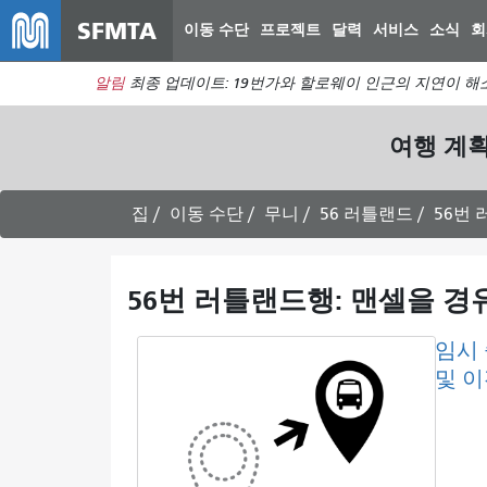
SFMTA
이동 수단
프로젝트
달력
서비스
소식
회
알림
최종 업데이트: 19번가와 할로웨이 인근의 지연이 해
여행 계
집
이동 수단
무니
56 러틀랜드
56번 
56번 러틀랜드행: 맨셀을 
임시
및 