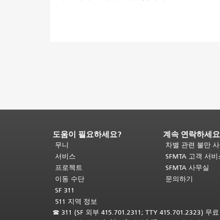
도움이 필요하세요?
계속 연락하세요
페
이
무니
차별 관련 불만 
지
서비스
SFMTA 고객 서
내
프로젝트
SFMTA 사무실
용
이동 수단
문의하기
끝
SF 311
입
511 지역 정보
니
☎
311 (SF 외부 415.701.2311; TTY 415.701.2323) 
다.
이