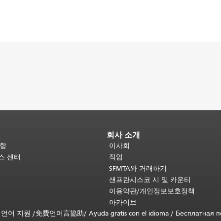
회사 소개
사항
이사회
비스 센터
직업
SFMTA와 거래하기
샌프란시스코 시 및 카운티
이용약관/개인정보보호정책
아카이브
무료 언어 지원 /
免費언어言協助
/
Ayuda gratis con el idioma
/
Бесплатная 