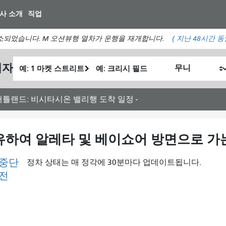
주
사 소개
직업
요
컨
소되었습니다. M 오션뷰행 열차가 운행을 재개합니다.
(
지난 48시간 
텐
츠
출
최
획자
로
내
발
종
건
가
위
위
너
여
치
치
러틀랜드: 비시타시온 밸리행 도착 일정 -
뛰
행
기
하
고
경유하여 알레타 및 베이쇼어 방면으로 가
싶
은
 중단
정차 상태는 매 정각에 30분마다 업데이트됩니다.
방
이전
식