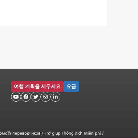
여행 계획을 세우세요
요금





помоЂ переводчиков
/
Trợ giúp Thông dịch Miễn phí
/