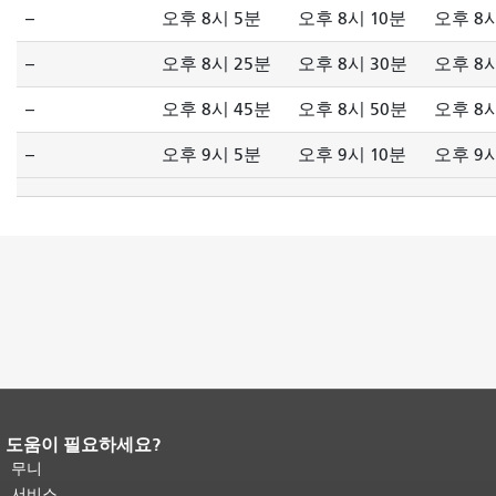
--
오후 8시 5분
오후 8시 10분
오후 8시
--
오후 8시 25분
오후 8시 30분
오후 8시
--
오후 8시 45분
오후 8시 50분
오후 8시
--
오후 9시 5분
오후 9시 10분
오후 9시
도움이 필요하세요?
페이지 내용 끝입니다.
이 페이지의 나
머지 내용은 모든 페이지에 반복됩니
무니
다.
메인 콘텐츠 상단으로 돌아가려면
서비스