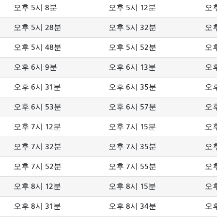
오후 5시 8분
오후 5시 12분
오후
오후 5시 28분
오후 5시 32분
오후
오후 5시 48분
오후 5시 52분
오후
오후 6시 9분
오후 6시 13분
오후
오후 6시 31분
오후 6시 35분
오후
오후 6시 53분
오후 6시 57분
오후
오후 7시 12분
오후 7시 15분
오후
오후 7시 32분
오후 7시 35분
오후
오후 7시 52분
오후 7시 55분
오후
오후 8시 12분
오후 8시 15분
오후
오후 8시 31분
오후 8시 34분
오후