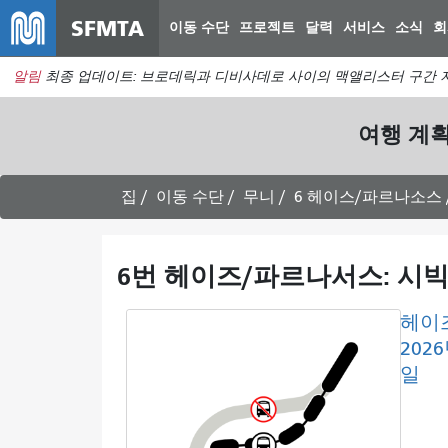
SFMTA
이동 수단
프로젝트
달력
서비스
소식
회
알림
최종 업데이트: 브로데릭과 디비사데로 사이의 맥앨리스터 구간 지
여행 계
집
이동 수단
무니
6 헤이스/파르나소스
6번 헤이즈/파르나서스: 시빅
헤이즈
202
일