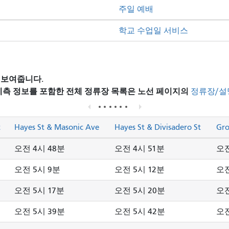
주일 예배
학교 수업일 서비스
 보여줍니다.
 예측 정보를 포함한 전체 정류장 목록은
노선 페이지의
정류장/설
t
Hayes St & Masonic Ave
Hayes St & Divisadero St
Gro
오전 4시 48분
오전 4시 51분
오전
오전 5시 9분
오전 5시 12분
오전
오전 5시 17분
오전 5시 20분
오전
오전 5시 39분
오전 5시 42분
오전