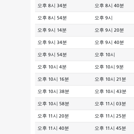
오후 8시 34분
오후 8시 40분
오후 8시 54분
오후 9시
오후 9시 14분
오후 9시 20분
오후 9시 34분
오후 9시 40분
오후 9시 54분
오후 10시
오후 10시 4분
오후 10시 9분
오후 10시 16분
오후 10시 21분
오후 10시 38분
오후 10시 43분
오후 10시 58분
오후 11시 03분
오후 11시 20분
오후 11시 25분
오후 11시 40분
오후 11시 45분