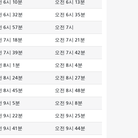
 6시 10분
오전 6시 13분
 6시 32분
오전 6시 35분
 6시 57분
오전 7시
 7시 18분
오전 7시 21분
 7시 39분
오전 7시 42분
 8시 1분
오전 8시 4분
 8시 24분
오전 8시 27분
 8시 45분
오전 8시 48분
 9시 5분
오전 9시 8분
 9시 22분
오전 9시 25분
 9시 41분
오전 9시 44분