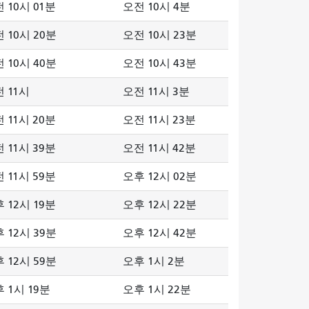
 10시 01분
오전 10시 4분
 10시 20분
오전 10시 23분
 10시 40분
오전 10시 43분
 11시
오전 11시 3분
 11시 20분
오전 11시 23분
 11시 39분
오전 11시 42분
 11시 59분
오후 12시 02분
 12시 19분
오후 12시 22분
 12시 39분
오후 12시 42분
 12시 59분
오후 1시 2분
 1시 19분
오후 1시 22분