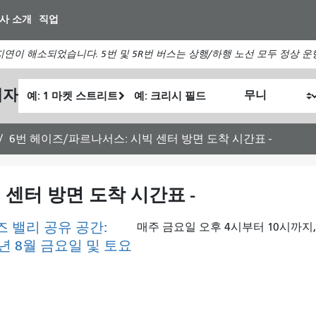
주
사 소개
직업
요
컨
연이 해소되었습니다. 5번 및 5R번 버스는 상행/하행 노선 모두 정상 
텐
츠
출
최
획자
로
내
발
종
건
가
위
위
너
여
치
치
6번 헤이즈/파르나서스: 시빅 센터 방면 도착 시간표 -
뛰
행
기
하
고
 센터 방면 도착 시간표 -
싶
은
 밸리 공유 공간:
매주 금요일 오후 4시부터 10시까지
방
6년 8월 금요일 및 토요
식