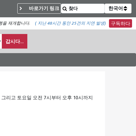
바로가기 링크
한국어
운행을 재개합니다.
(
지난 48시간 동안
25건의 지연 발생)
구독하다
갑시다...
, 그리고 토요일 오전 7시부터 오후 10시까지