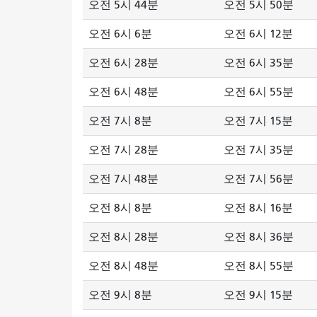
오전 5시 44분
오전 5시 50분
오전 6시 6분
오전 6시 12분
오전 6시 28분
오전 6시 35분
오전 6시 48분
오전 6시 55분
오전 7시 8분
오전 7시 15분
오전 7시 28분
오전 7시 35분
오전 7시 48분
오전 7시 56분
오전 8시 8분
오전 8시 16분
오전 8시 28분
오전 8시 36분
오전 8시 48분
오전 8시 55분
오전 9시 8분
오전 9시 15분