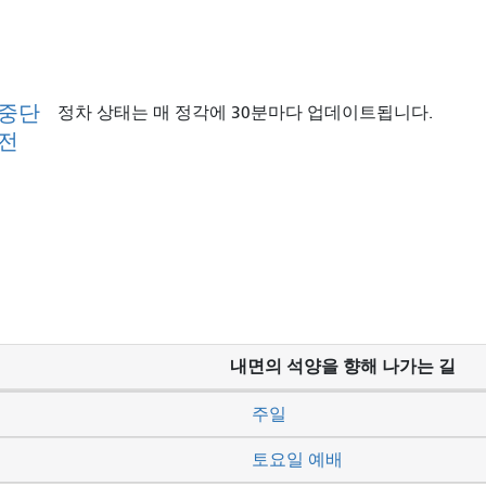
 중단
정차 상태는 매 정각에 30분마다 업데이트됩니다.
이전
내면의 석양을 향해 나가는 길
주일
토요일 예배