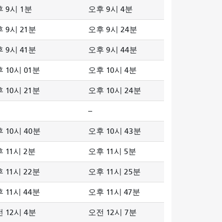
 9시 1분
오후 9시 4분
 9시 21분
오후 9시 24분
 9시 41분
오후 9시 44분
 10시 01분
오후 10시 4분
 10시 21분
오후 10시 24분
--
 10시 40분
오후 10시 43분
 11시 2분
오후 11시 5분
 11시 22분
오후 11시 25분
 11시 44분
오후 11시 47분
 12시 4분
오전 12시 7분