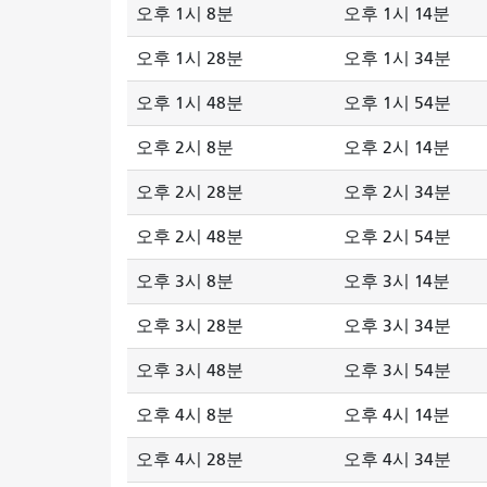
오후 1시 8분
오후 1시 14분
오후 1시 28분
오후 1시 34분
오후 1시 48분
오후 1시 54분
오후 2시 8분
오후 2시 14분
오후 2시 28분
오후 2시 34분
오후 2시 48분
오후 2시 54분
오후 3시 8분
오후 3시 14분
오후 3시 28분
오후 3시 34분
오후 3시 48분
오후 3시 54분
오후 4시 8분
오후 4시 14분
오후 4시 28분
오후 4시 34분