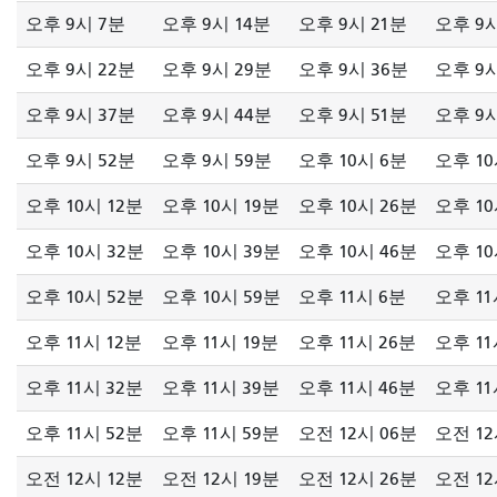
오후 9시 7분
오후 9시 14분
오후 9시 21분
오후 9시
오후 9시 22분
오후 9시 29분
오후 9시 36분
오후 9시
오후 9시 37분
오후 9시 44분
오후 9시 51분
오후 9시
오후 9시 52분
오후 9시 59분
오후 10시 6분
오후 10
오후 10시 12분
오후 10시 19분
오후 10시 26분
오후 10
오후 10시 32분
오후 10시 39분
오후 10시 46분
오후 10
오후 10시 52분
오후 10시 59분
오후 11시 6분
오후 11
오후 11시 12분
오후 11시 19분
오후 11시 26분
오후 11
오후 11시 32분
오후 11시 39분
오후 11시 46분
오후 11
오후 11시 52분
오후 11시 59분
오전 12시 06분
오전 12
오전 12시 12분
오전 12시 19분
오전 12시 26분
오전 12