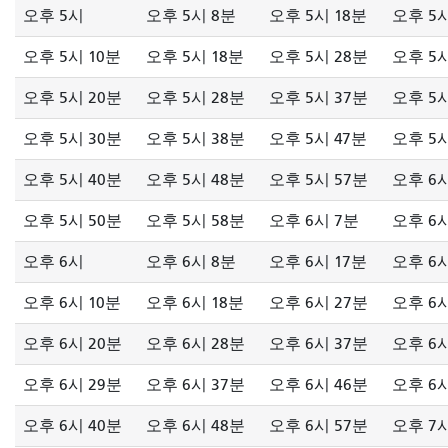
오후 5시
오후 5시 8분
오후 5시 18분
오후 5시
오후 5시 10분
오후 5시 18분
오후 5시 28분
오후 5시
오후 5시 20분
오후 5시 28분
오후 5시 37분
오후 5시
오후 5시 30분
오후 5시 38분
오후 5시 47분
오후 5시
오후 5시 40분
오후 5시 48분
오후 5시 57분
오후 6
오후 5시 50분
오후 5시 58분
오후 6시 7분
오후 6시
오후 6시
오후 6시 8분
오후 6시 17분
오후 6시
오후 6시 10분
오후 6시 18분
오후 6시 27분
오후 6시
오후 6시 20분
오후 6시 28분
오후 6시 37분
오후 6시
오후 6시 29분
오후 6시 37분
오후 6시 46분
오후 6시
오후 6시 40분
오후 6시 48분
오후 6시 57분
오후 7