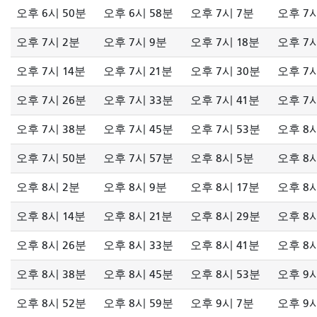
오후 6시 50분
오후 6시 58분
오후 7시 7분
오후 7시
오후 7시 2분
오후 7시 9분
오후 7시 18분
오후 7시
오후 7시 14분
오후 7시 21분
오후 7시 30분
오후 7시
오후 7시 26분
오후 7시 33분
오후 7시 41분
오후 7시
오후 7시 38분
오후 7시 45분
오후 7시 53분
오후 8
오후 7시 50분
오후 7시 57분
오후 8시 5분
오후 8시
오후 8시 2분
오후 8시 9분
오후 8시 17분
오후 8시
오후 8시 14분
오후 8시 21분
오후 8시 29분
오후 8시
오후 8시 26분
오후 8시 33분
오후 8시 41분
오후 8시
오후 8시 38분
오후 8시 45분
오후 8시 53분
오후 9
오후 8시 52분
오후 8시 59분
오후 9시 7분
오후 9시