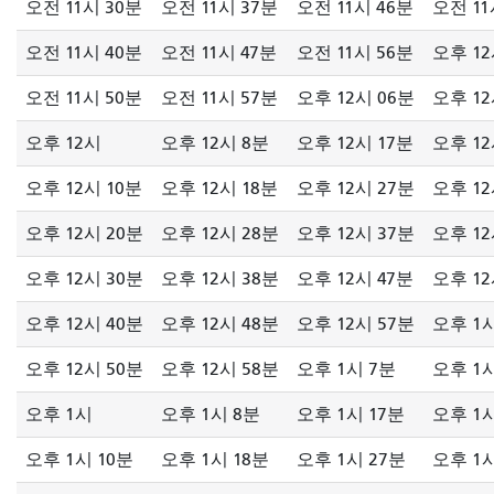
오전 11시 30분
오전 11시 37분
오전 11시 46분
오전 11
오전 11시 40분
오전 11시 47분
오전 11시 56분
오후 12
오전 11시 50분
오전 11시 57분
오후 12시 06분
오후 12
오후 12시
오후 12시 8분
오후 12시 17분
오후 12
오후 12시 10분
오후 12시 18분
오후 12시 27분
오후 12
오후 12시 20분
오후 12시 28분
오후 12시 37분
오후 12
오후 12시 30분
오후 12시 38분
오후 12시 47분
오후 12
오후 12시 40분
오후 12시 48분
오후 12시 57분
오후 1
오후 12시 50분
오후 12시 58분
오후 1시 7분
오후 1시
오후 1시
오후 1시 8분
오후 1시 17분
오후 1시
오후 1시 10분
오후 1시 18분
오후 1시 27분
오후 1시