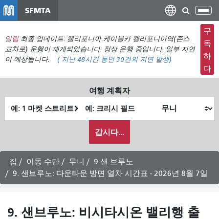
주
SFMTA
탐
요
색
컨
구
메
알림
최종 업데이트: 캘리포니아 케이블카 캘리포니아역(존스
텐
독
뉴
교차로) 운행이 재개되었습니다. 정상 운행 중입니다. 일부 지연
츠
하
이 예상됩니다.
(
지난 48시간 동안
30건의 지연 발생)
전
로
다
환
건
너
여행 계획자
뛰
출
최
기
발
종
내
위
위
갑시다...
가
치
치
여
행
집
이동 수단
무니
9 샌 브루노
하
9. 샌브루노: 다운타운 방면 열차 시간표 - 2026년 8월 7일
고
싶
은
9. 샌브루노: 비시타시온 밸리행 출