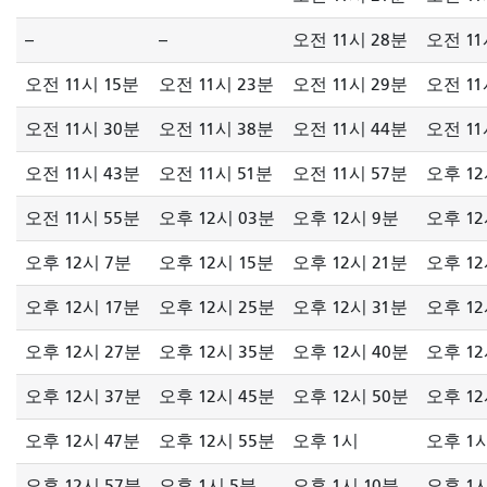
--
--
오전 11시 28분
오전 11
오전 11시 15분
오전 11시 23분
오전 11시 29분
오전 11
오전 11시 30분
오전 11시 38분
오전 11시 44분
오전 11
오전 11시 43분
오전 11시 51분
오전 11시 57분
오후 12
오전 11시 55분
오후 12시 03분
오후 12시 9분
오후 12
오후 12시 7분
오후 12시 15분
오후 12시 21분
오후 12
오후 12시 17분
오후 12시 25분
오후 12시 31분
오후 12
오후 12시 27분
오후 12시 35분
오후 12시 40분
오후 12
오후 12시 37분
오후 12시 45분
오후 12시 50분
오후 12
오후 12시 47분
오후 12시 55분
오후 1시
오후 1
오후 12시 57분
오후 1시 5분
오후 1시 10분
오후 1시