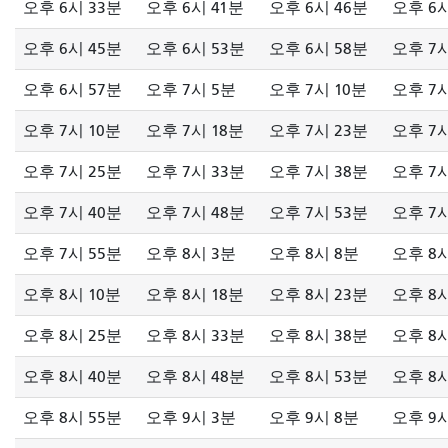
오후 6시 33분
오후 6시 41분
오후 6시 46분
오후 6시
오후 6시 45분
오후 6시 53분
오후 6시 58분
오후 7
오후 6시 57분
오후 7시 5분
오후 7시 10분
오후 7시
오후 7시 10분
오후 7시 18분
오후 7시 23분
오후 7시
오후 7시 25분
오후 7시 33분
오후 7시 38분
오후 7시
오후 7시 40분
오후 7시 48분
오후 7시 53분
오후 7시
오후 7시 55분
오후 8시 3분
오후 8시 8분
오후 8시
오후 8시 10분
오후 8시 18분
오후 8시 23분
오후 8시
오후 8시 25분
오후 8시 33분
오후 8시 38분
오후 8시
오후 8시 40분
오후 8시 48분
오후 8시 53분
오후 8시
오후 8시 55분
오후 9시 3분
오후 9시 8분
오후 9시