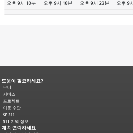
오후 9시 10분
오후 9시 18분
오후 9시 23분
오후 9시
도움이 필요하세요?
페이지 내용 끝입니다.
이 페이지의 나
머지 내용은 모든 페이지에 반복됩니
무니
다.
메인 콘텐츠 상단으로 돌아가려면
서비스
여기를 클릭하십시오
.
프로젝트
이동 수단
SF 311
511 지역 정보
계속 연락하세요