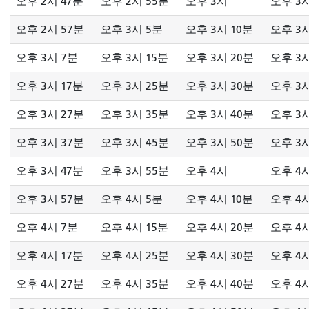
오후 2시 47분
오후 2시 55분
오후 3시
오후 3
오후 2시 57분
오후 3시 5분
오후 3시 10분
오후 3시
오후 3시 7분
오후 3시 15분
오후 3시 20분
오후 3시
오후 3시 17분
오후 3시 25분
오후 3시 30분
오후 3시
오후 3시 27분
오후 3시 35분
오후 3시 40분
오후 3시
오후 3시 37분
오후 3시 45분
오후 3시 50분
오후 3시
오후 3시 47분
오후 3시 55분
오후 4시
오후 4
오후 3시 57분
오후 4시 5분
오후 4시 10분
오후 4시
오후 4시 7분
오후 4시 15분
오후 4시 20분
오후 4시
오후 4시 17분
오후 4시 25분
오후 4시 30분
오후 4시
오후 4시 27분
오후 4시 35분
오후 4시 40분
오후 4시