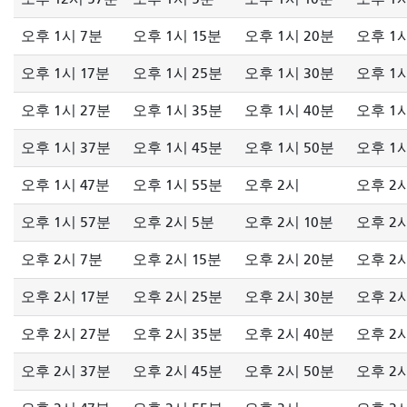
오후 1시 7분
오후 1시 15분
오후 1시 20분
오후 1시
오후 1시 17분
오후 1시 25분
오후 1시 30분
오후 1시
오후 1시 27분
오후 1시 35분
오후 1시 40분
오후 1시
오후 1시 37분
오후 1시 45분
오후 1시 50분
오후 1시
오후 1시 47분
오후 1시 55분
오후 2시
오후 2
오후 1시 57분
오후 2시 5분
오후 2시 10분
오후 2시
오후 2시 7분
오후 2시 15분
오후 2시 20분
오후 2시
오후 2시 17분
오후 2시 25분
오후 2시 30분
오후 2시
오후 2시 27분
오후 2시 35분
오후 2시 40분
오후 2시
오후 2시 37분
오후 2시 45분
오후 2시 50분
오후 2시