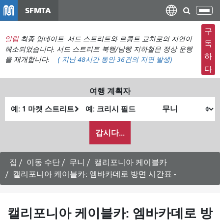
주
SFMTA
탐
요
색
컨
구
메
알림
최종 업데이트: 서드 스트리트와 르콩트 교차로의 지연이
텐
독
뉴
해소되었습니다. 서드 스트리트 북행/남행 지하철은 정상 운행
츠
하
을 재개합니다.
(
지난 48시간 동안
36건의 지연 발생)
전
로
다
환
건
너
여행 계획자
뛰
출
최
기
발
종
내
위
위
갑시다...
가
치
치
여
행
집
이동 수단
무니
캘리포니아 케이블카
하
캘리포니아 케이블카: 엠바카데로 방면 시간표 -
고
싶
은
캘리포니아 케이블카: 엠바카데로 방