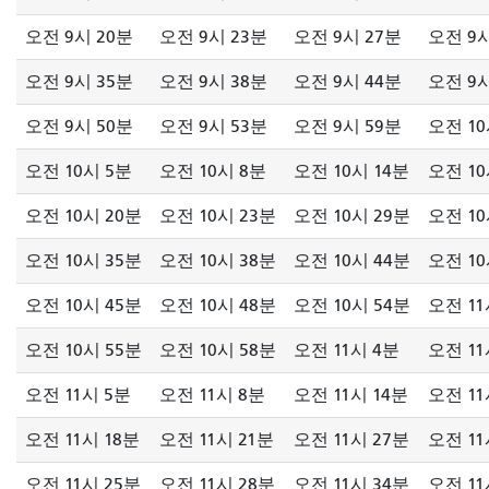
오전 9시 20분
오전 9시 23분
오전 9시 27분
오전 9시
오전 9시 35분
오전 9시 38분
오전 9시 44분
오전 9시
오전 9시 50분
오전 9시 53분
오전 9시 59분
오전 10
오전 10시 5분
오전 10시 8분
오전 10시 14분
오전 10
오전 10시 20분
오전 10시 23분
오전 10시 29분
오전 10
오전 10시 35분
오전 10시 38분
오전 10시 44분
오전 10
오전 10시 45분
오전 10시 48분
오전 10시 54분
오전 11
오전 10시 55분
오전 10시 58분
오전 11시 4분
오전 11
오전 11시 5분
오전 11시 8분
오전 11시 14분
오전 11
오전 11시 18분
오전 11시 21분
오전 11시 27분
오전 11
오전 11시 25분
오전 11시 28분
오전 11시 34분
오전 11