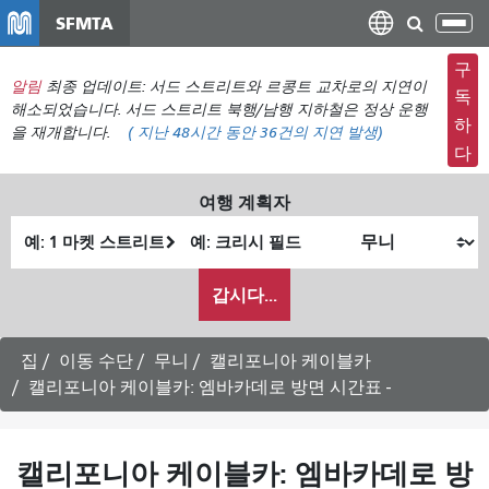
주
SFMTA
탐
요
색
컨
구
메
알림
최종 업데이트: 서드 스트리트와 르콩트 교차로의 지연이
텐
독
뉴
해소되었습니다. 서드 스트리트 북행/남행 지하철은 정상 운행
츠
하
을 재개합니다.
(
지난 48시간 동안
36건의 지연 발생)
전
로
다
환
건
너
여행 계획자
뛰
출
최
기
발
종
내
위
위
갑시다...
가
치
치
여
행
집
이동 수단
무니
캘리포니아 케이블카
하
캘리포니아 케이블카: 엠바카데로 방면 시간표 -
고
싶
은
캘리포니아 케이블카: 엠바카데로 방