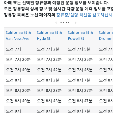
아래 표는 선택된 정류장과 예정된 운행 정보를 보여줍니다.
모든 정류장의 상세 정보 및 실시간 차량 운행 예측 정보를 포
정류장 목록은
노선 페이지의
정류장/설명 섹션을 참조하십시
California St &
California St &
California St &
Californ
Van Ness Ave
Hyde St
Powell St
Drumm 
오전 7시
오전 7시 2분
오전 7시 5분
오전 7시
오전 7시 20분
오전 7시 22분
오전 7시 25분
오전 7시
오전 7시 40분
오전 7시 42분
오전 7시 46분
오전 7시
오전 8시
오전 8시 3분
오전 8시 7분
오전 8시
오전 8시 20분
오전 8시 23분
오전 8시 27분
오전 8시
오전 8시 40분
오전 8시 43분
오전 8시 47분
오전 8시
오전 9시
오전 9시 3분
오전 9시 7분
오전 9시