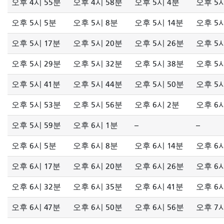
오후 4시 55분
오후 4시 58분
오후 5시 4분
오후 5시
오후 5시 5분
오후 5시 8분
오후 5시 14분
오후 5시
오후 5시 17분
오후 5시 20분
오후 5시 26분
오후 5시
오후 5시 29분
오후 5시 32분
오후 5시 38분
오후 5시
오후 5시 41분
오후 5시 44분
오후 5시 50분
오후 5시
오후 5시 53분
오후 5시 56분
오후 6시 2분
오후 6시
오후 5시 59분
오후 6시 1분
--
--
오후 6시 5분
오후 6시 8분
오후 6시 14분
오후 6시
오후 6시 17분
오후 6시 20분
오후 6시 26분
오후 6시
오후 6시 32분
오후 6시 35분
오후 6시 41분
오후 6시
오후 6시 47분
오후 6시 50분
오후 6시 56분
오후 7