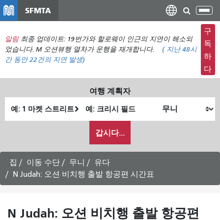
주
SFMTA
탐
요
색
컨
구
메
알림
최종 업데이트: 19번가와 할로웨이 인근의 지연이 해소되
텐
독
뉴
었습니다. M 오션뷰행 열차가 운행을 재개합니다.
(
지난 48시
츠
하
간 동안
22건의 지연 발생)
전
로
다
환
건
너
여행 계획자
뛰
출
최
기
발
종
내
위
위
갑시다...
가
치
치
여
행
집
이동 수단
무니
유다
하
N Judah: 오션 비치행 출발 항공편 시간표
고
싶
은
N Judah: 오션 비치행 출발 항공편