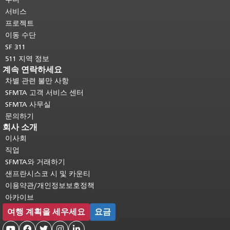
다.
메인 콘텐츠 상단으로 돌아가려면
서비스
여기를 클릭하십시오
.
프로젝트
이동 수단
SF 311
511 지역 정보
계속 연락하세요
차별 관련 불만 사항
SFMTA 고객 서비스 센터
SFMTA 사무실
문의하기
회사 소개
이사회
직업
SFMTA와 거래하기
샌프란시스코 시 및 카운티
이용약관/개인정보보호정책
아카이브
여행 계획을 세우세요
요금




