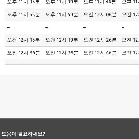
오후 11시 35분
오후 11시 39분
오후 11시 46분
오후 11
오후 11시 55분
오후 11시 59분
오전 12시 06분
오전 12
--
--
--
--
오전 12시 15분
오전 12시 19분
오전 12시 26분
오전 12
오전 12시 35분
오전 12시 39분
오전 12시 46분
오전 12
도움이 필요하세요?
페이지 내용 끝입니다.
이 페이지의 나