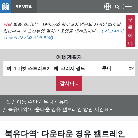
주
SFMTA
탐
요
색
컨
구
메
알림
최종 업데이트: 19번가와 할로웨이 인근의 지연이 해소되
텐
독
뉴
었습니다. M 오션뷰행 열차가 운행을 재개합니다.
(
지난 48시
츠
하
간 동안
22건의 지연 발생)
전
로
다
환
건
너
여행 계획자
뛰
출
최
기
발
종
내
위
위
갑시다...
가
치
치
여
행
집
이동 수단
무니
유다
하
북유다역: 다운타운 경유 캘트레인 방면 시간표 -
고
싶
은
북유다역: 다운타운 경유 캘트레인