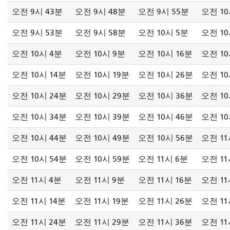
오전 9시 43분
오전 9시 48분
오전 9시 55분
오전 10
오전 9시 53분
오전 9시 58분
오전 10시 5분
오전 10
오전 10시 4분
오전 10시 9분
오전 10시 16분
오전 10
오전 10시 14분
오전 10시 19분
오전 10시 26분
오전 10
오전 10시 24분
오전 10시 29분
오전 10시 36분
오전 10
오전 10시 34분
오전 10시 39분
오전 10시 46분
오전 10
오전 10시 44분
오전 10시 49분
오전 10시 56분
오전 11
오전 10시 54분
오전 10시 59분
오전 11시 6분
오전 11
오전 11시 4분
오전 11시 9분
오전 11시 16분
오전 11
오전 11시 14분
오전 11시 19분
오전 11시 26분
오전 11
오전 11시 24분
오전 11시 29분
오전 11시 36분
오전 11