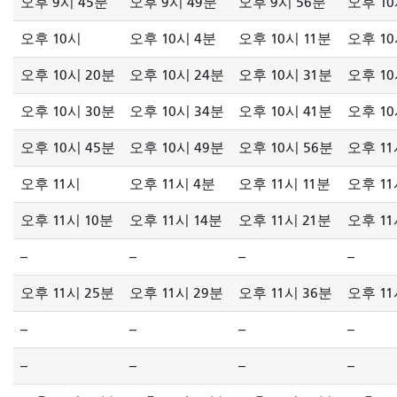
오후 9시 45분
오후 9시 49분
오후 9시 56분
오후 10
오후 10시
오후 10시 4분
오후 10시 11분
오후 10
오후 10시 20분
오후 10시 24분
오후 10시 31분
오후 10
오후 10시 30분
오후 10시 34분
오후 10시 41분
오후 10
오후 10시 45분
오후 10시 49분
오후 10시 56분
오후 11
오후 11시
오후 11시 4분
오후 11시 11분
오후 11
오후 11시 10분
오후 11시 14분
오후 11시 21분
오후 11
--
--
--
--
오후 11시 25분
오후 11시 29분
오후 11시 36분
오후 11
--
--
--
--
--
--
--
--