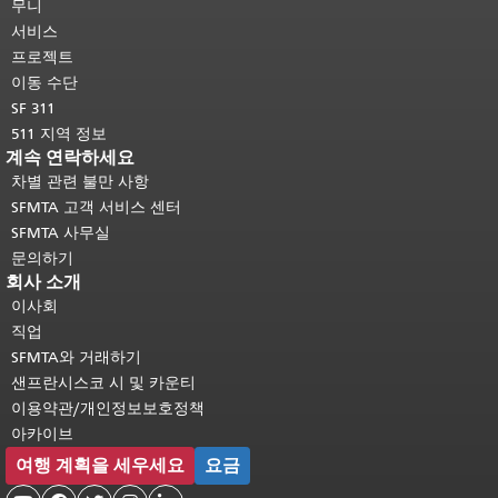
머지 내용은 모든 페이지에 반복됩니
무니
다.
메인 콘텐츠 상단으로 돌아가려면
서비스
여기를 클릭하십시오
.
프로젝트
이동 수단
SF 311
511 지역 정보
계속 연락하세요
차별 관련 불만 사항
SFMTA 고객 서비스 센터
SFMTA 사무실
문의하기
회사 소개
이사회
직업
SFMTA와 거래하기
샌프란시스코 시 및 카운티
이용약관/개인정보보호정책
아카이브
여행 계획을 세우세요
요금