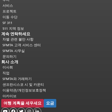
다.
메인 콘텐츠 상단으로 돌아가려면
서비스
여기를 클릭하십시오
.
프로젝트
이동 수단
SF 311
511 지역 정보
계속 연락하세요
차별 관련 불만 사항
SFMTA 고객 서비스 센터
SFMTA 사무실
문의하기
회사 소개
이사회
직업
SFMTA와 거래하기
샌프란시스코 시 및 카운티
이용약관/개인정보보호정책
아카이브
여행 계획을 세우세요
요금




