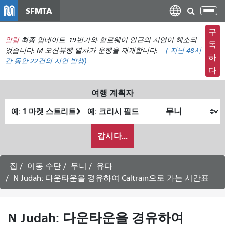
주
SFMTA
탐
요
색
컨
구
메
알림
최종 업데이트: 19번가와 할로웨이 인근의 지연이 해소되
텐
독
뉴
었습니다. M 오션뷰행 열차가 운행을 재개합니다.
(
지난 48시
츠
하
간 동안
22건의 지연 발생)
전
로
다
환
건
너
여행 계획자
뛰
출
최
기
발
종
내
위
위
갑시다...
가
치
치
여
행
집
이동 수단
무니
유다
하
N Judah: 다운타운을 경유하여 Caltrain으로 가는 시간표
고
싶
은
N Judah: 다운타운을 경유하여