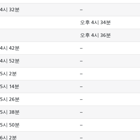
4시 32분
--
오후 4시 34분
오후 4시 36분
4시 42분
--
4시 52분
--
5시 2분
--
5시 14분
--
5시 26분
--
5시 38분
--
5시 50분
--
6시 2분
--