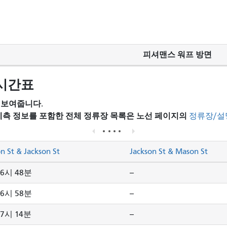
피셔맨스 워프 방면
 시간표
 보여줍니다.
 예측 정보를 포함한 전체 정류장 목록은
노선 페이지의
정류장/설
n St & Jackson St
Jackson St & Mason St
6시 48분
--
6시 58분
--
7시 14분
--