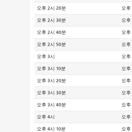
오후 2시 20분
오후 
오후 2시 30분
오후 
오후 2시 40분
오후 
오후 2시 50분
오후 
오후 3시
오후 
오후 3시 10분
오후 
오후 3시 20분
오후 
오후 3시 30분
오후 
오후 3시 40분
오후 
오후 4시
오후 
오후 4시 10분
오후 