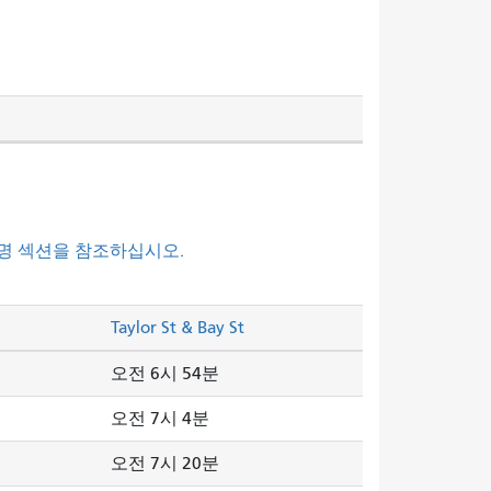
명 섹션을 참조하십시오.
Taylor St & Bay St
오전 6시 54분
오전 7시 4분
오전 7시 20분