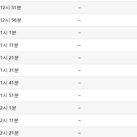
12시 51분
--
12시 56분
--
1시 1분
--
1시 11분
--
1시 21분
--
1시 31분
--
1시 41분
--
1시 51분
--
2시 1분
--
2시 11분
--
2시 21분
--