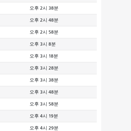
오후 2시 38분
오후 2시 48분
오후 2시 58분
오후 3시 8분
오후 3시 18분
오후 3시 28분
오후 3시 38분
오후 3시 48분
오후 3시 58분
오후 4시 19분
오후 4시 29분