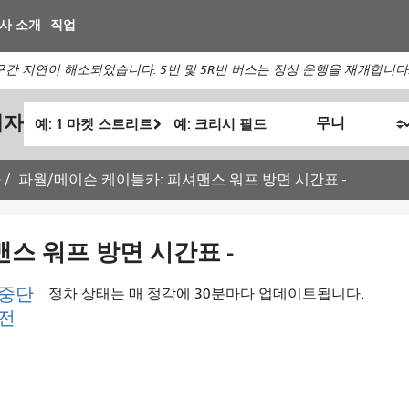
주
사 소개
직업
요
컨
간 지연이 해소되었습니다. 5번 및 5R번 버스는 정상 운행을 재개합니다
텐
츠
출
최
획자
로
내
발
종
건
가
위
위
너
여
치
치
카
파월/메이슨 케이블카: 피셔맨스 워프 방면 시간표 -
뛰
행
기
하
고
스 워프 방면 시간표 -
싶
은
 중단
정차 상태는 매 정각에 30분마다 업데이트됩니다.
방
이전
식