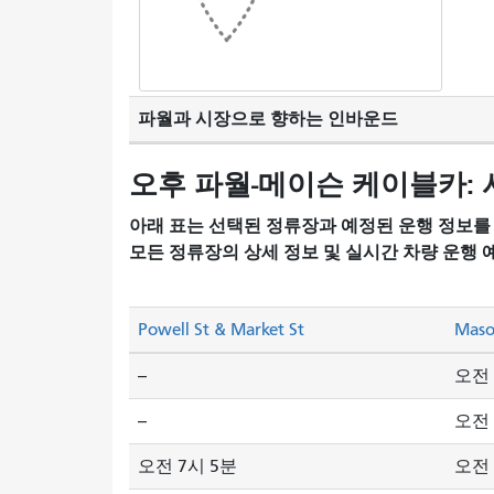
파월과 시장으로 향하는 인바운드
오후 파월-메이슨 케이블카:
아래 표는 선택된 정류장과 예정된 운행 정보를
모든 정류장의 상세 정보 및 실시간 차량 운행
Powell St & Market St
Maso
--
오전 
--
오전 
오전 7시 5분
오전 