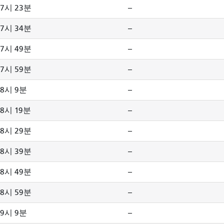
7시 23분
--
7시 34분
--
7시 49분
--
7시 59분
--
8시 9분
--
8시 19분
--
8시 29분
--
8시 39분
--
8시 49분
--
8시 59분
--
9시 9분
--