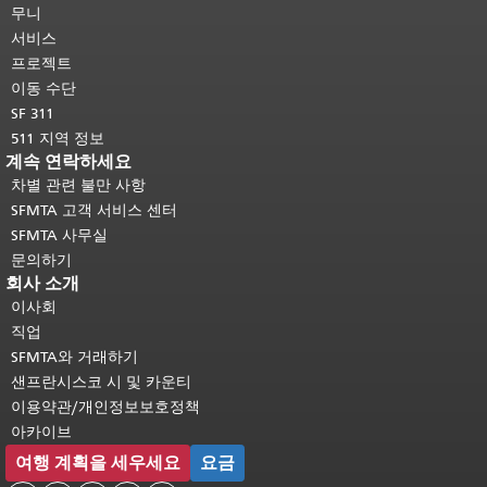
머지 내용은 모든 페이지에 반복됩니
무니
다.
메인 콘텐츠 상단으로 돌아가려면
서비스
여기를 클릭하십시오
.
프로젝트
이동 수단
SF 311
511 지역 정보
계속 연락하세요
차별 관련 불만 사항
SFMTA 고객 서비스 센터
SFMTA 사무실
문의하기
회사 소개
이사회
직업
SFMTA와 거래하기
샌프란시스코 시 및 카운티
이용약관/개인정보보호정책
아카이브
여행 계획을 세우세요
요금