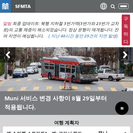
주
SFMTA
탐
요
색
컨
구
메
알림
최종 업데이트: 북행 지하철 3번가역(3번가와 23번가 교차
텐
독
뉴
로)의 교통 체증이 해소되었습니다. 정상 운행이 재개됩니다. 잔
츠
하
여 지연이 예상됩니다.
(
지난 48시간 동안
29건의 지연 발생)
전
로
다
환
건
너
뛰
기
아웃사이드 랜즈 8월 7일~9일
Muni 서비스 변경 사항이 8월 29일부터
Muni와 함께 여름을 보내세요
Muni를 살리기 위해 예산 부족분을 메
적용됩니다.
우기
여행 계획자
출
최